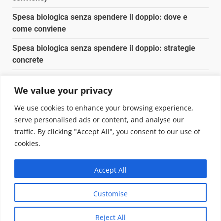
Spesa biologica senza spendere il doppio: dove e
come conviene
Spesa biologica senza spendere il doppio: strategie
concrete
Orto domestico per principianti: cosa coltivare in 2 mq
We value your privacy
Pulizia naturale della casa: 3 ingredienti che
We use cookies to enhance your browsing experience,
sostituiscono 10 prodotti chimici
serve personalised ads or content, and analyse our
traffic. By clicking "Accept All", you consent to our use of
Copyright © 2025 Biopianeta.it proprietà di Jws Media
cookies.
Srl - Via Cavour 310 - 00184 Roma - P.Iva 17132921002
Questo blog non è una testata giornalistica, in quanto
Accept All
viene aggiornato senza alcuna periodicità. Non può
pertanto considerarsi un prodotto editoriale ai sensi
Customise
della legge n. 62 del 07.03.2001
|
DarkNews
von AF
themes.
Reject All