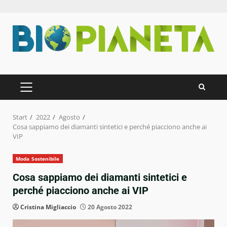
Zum
Inhalt
springen
PRIMÄRES
MENÜ
Start
2022
Agosto
Cosa sappiamo dei diamanti sintetici e perché piacciono anche ai
VIP
Moda Sostenibile
Cosa sappiamo dei diamanti sintetici e
perché piacciono anche ai VIP
Cristina Migliaccio
20 Agosto 2022