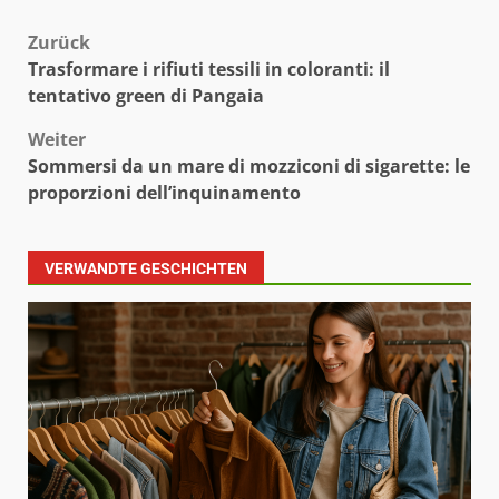
Beitragsnavigation
Zurück
Trasformare i rifiuti tessili in coloranti: il
tentativo green di Pangaia
Weiter
Sommersi da un mare di mozziconi di sigarette: le
proporzioni dell’inquinamento
VERWANDTE GESCHICHTEN