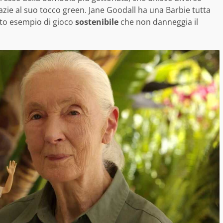
azie al suo tocco green. Jane Goodall ha una Barbie tutta
tto esempio di gioco
sostenibile
che non danneggia il