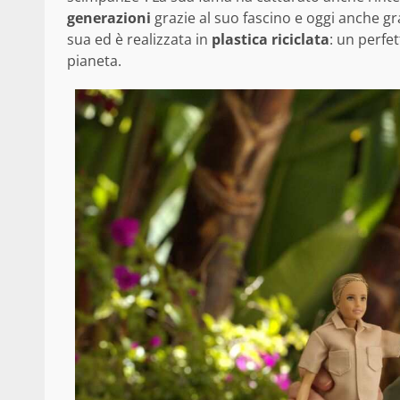
generazioni
grazie al suo fascino e oggi anche gr
sua ed è realizzata in
plastica riciclata
: un perfe
pianeta.