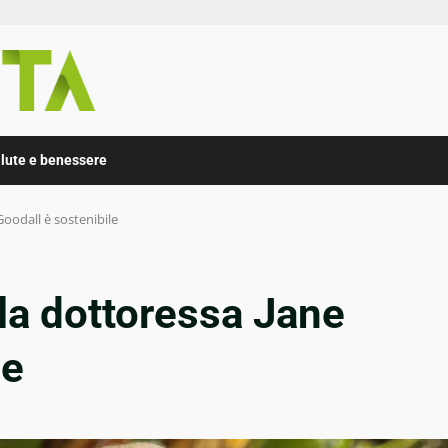
lute e benessere
Goodall è sostenibile
lla dottoressa Jane
le