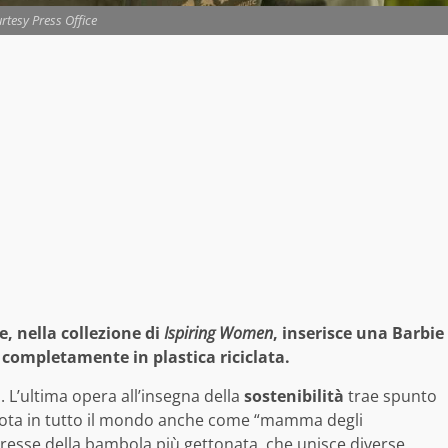
rtesy Press Office
, nella collezione di
Ispiring Women
, inserisce una Barbie
 completamente in plastica riciclata.
n
. L’ultima opera all’insegna della
sostenibilità
trae spunto
 nota in tutto il mondo anche come “mamma degli
eresse della bambola più gettonata, che unisce diverse