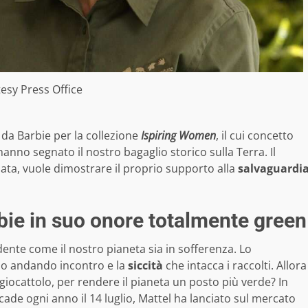
esy Press Office
 da Barbie per la collezione
Ispiring Women
, il cui concetto
nno segnato il nostro bagaglio storico sulla Terra. Il
clata, vuole dimostrare il proprio supporto alla
salvaguardi
bie in suo onore totalmente green
dente come il nostro pianeta sia in sofferenza. Lo
mo andando incontro e la
siccità
che intacca i raccolti. Allora
iocattolo, per rendere il pianeta un posto più verde? In
icade ogni anno il 14 luglio, Mattel ha lanciato sul mercato