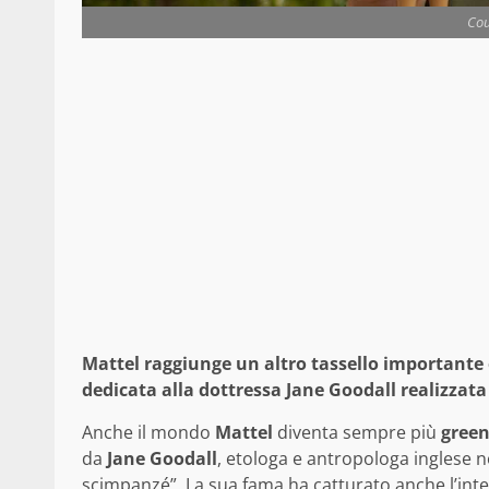
Cou
Mattel raggiunge un altro tassello importante e
dedicata alla dottressa Jane Goodall realizzata
Anche il mondo
Mattel
diventa sempre più
gree
da
Jane Goodall
, etologa e antropologa inglese
scimpanzé”. La sua fama ha catturato anche l’int