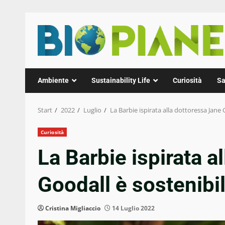
Zum
Inhalt
springen
Ambiente
Sustainability Life
Curiosità
Sa
Start
2022
Luglio
La Barbie ispirata alla dottoressa Jane 
Curiosità
La Barbie ispirata a
Goodall è sostenibi
Cristina Migliaccio
14 Luglio 2022