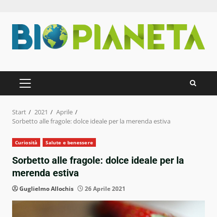
Zum
Inhalt
springen
PRIMÄRES
MENÜ
Start
2021
Aprile
Sorbetto alle fragole: dolce ideale per la merenda estiva
Curiosità
Salute e benessere
Sorbetto alle fragole: dolce ideale per la
merenda estiva
Guglielmo Allochis
26 Aprile 2021