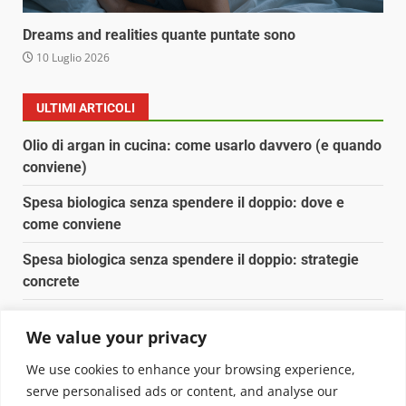
Dreams and realities quante puntate sono
10 Luglio 2026
ULTIMI ARTICOLI
Olio di argan in cucina: come usarlo davvero (e quando
conviene)
Spesa biologica senza spendere il doppio: dove e
come conviene
Spesa biologica senza spendere il doppio: strategie
concrete
Orto domestico per principianti: cosa coltivare in 2 mq
We value your privacy
Pulizia naturale della casa: 3 ingredienti che
We use cookies to enhance your browsing experience,
sostituiscono 10 prodotti chimici
serve personalised ads or content, and analyse our