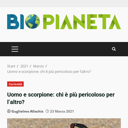
Zum
Inhalt
springen
PRIMÄRES
MENÜ
Start
2021
Marzo
Uomo e scorpione: chi è più pericoloso per l’altro?
Curiosità
Uomo e scorpione: chi è più pericoloso per
l’altro?
Guglielmo Allochis
23 Marzo 2021