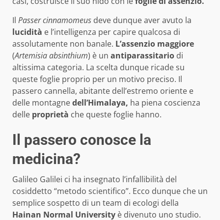
casi, costruisce il suo nido con le
foglie di assenzio.
Il
Passer cinnamomeus
deve dunque aver avuto la
lucidità
e l’intelligenza per capire qualcosa di
assolutamente non banale.
L’assenzio maggiore
(
Artemisia absinthium
) è un
antiparassitario
di
altissima categoria. La scelta dunque ricade su
queste foglie proprio per un motivo preciso. Il
passero cannella, abitante dell’estremo oriente e
delle montagne
dell’Himalaya,
ha piena coscienza
delle
proprietà
che queste foglie hanno.
Il passero conosce la
medicina?
Galileo Galilei ci ha insegnato l’infallibilità del
cosiddetto “metodo scientifico”. Ecco dunque che un
semplice sospetto di un team di ecologi della
Hainan Normal University
è divenuto uno studio.