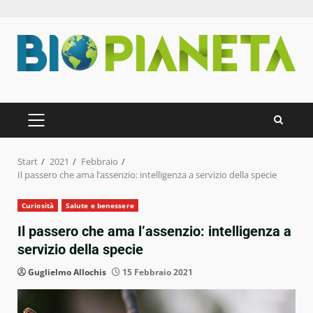
Zum
Inhalt
springen
PRIMÄRES
MENÜ
Start
2021
Febbraio
Il passero che ama l’assenzio: intelligenza a servizio della specie
Curiosità
Salute e benessere
Il passero che ama l’assenzio: intelligenza a
servizio della specie
Guglielmo Allochis
15 Febbraio 2021