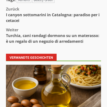
Alimenti
Beauty Green
Beitragsnavigation
Zurück
I canyon sottomarini in Catalogna: paradiso per i
cetacei
Weiter
Turchia, cani randagi dormono su un materasso:
è un regalo di un negozio di arredamenti
VERWANDTE GESCHICHTEN