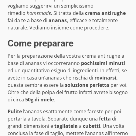
vogliamo suggerirvi un semplicissimo
rimedio
homemade.
Si tratta della
crema antirughe
fai da te a base di
ananas,
efficace e totalmente
naturale. Vediamo insieme come procedere.
Come preparare
Per la preparazione della vostra crema antirughe a
base di ananas vi occorreranno
pochissimi minuti
ed un quantitativo esiguo di ingredienti. In effetti, se
avete in casa un’ananas che rischia di
rovinarsi,
questa sembra essere la
soluzione perfetta
per voi.
Oltre che della polpa del frutto infatti avrete bisogno
di circa
50g di miele
.
Pulite
l’ananas esattamente come fareste per poi
portarla a tavola. Separate dunque una
fetta
di
grandi dimensioni e
tagliatela
a
cubetti
. Una volta
conclusa la fase di taglio, mettete l’ananas all’interno