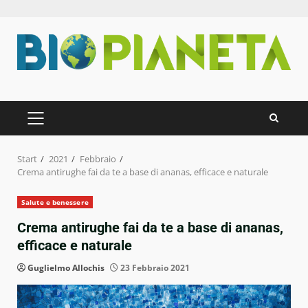
Zum
Inhalt
springen
PRIMÄRES
MENÜ
Start
2021
Febbraio
Crema antirughe fai da te a base di ananas, efficace e naturale
Salute e benessere
Crema antirughe fai da te a base di ananas,
efficace e naturale
Guglielmo Allochis
23 Febbraio 2021