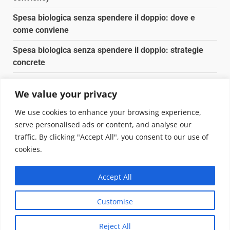
Spesa biologica senza spendere il doppio: dove e
come conviene
Spesa biologica senza spendere il doppio: strategie
concrete
Orto domestico per principianti: cosa coltivare in 2 mq
We value your privacy
Pulizia naturale della casa: 3 ingredienti che
We use cookies to enhance your browsing experience,
sostituiscono 10 prodotti chimici
serve personalised ads or content, and analyse our
traffic. By clicking "Accept All", you consent to our use of
Copyright © 2025 Biopianeta.it proprietà di Jws Media
cookies.
Srl - Via Cavour 310 - 00184 Roma - P.Iva 17132921002
Questo blog non è una testata giornalistica, in quanto
Accept All
viene aggiornato senza alcuna periodicità. Non può
pertanto considerarsi un prodotto editoriale ai sensi
Customise
della legge n. 62 del 07.03.2001
|
DarkNews
von AF
themes.
Reject All