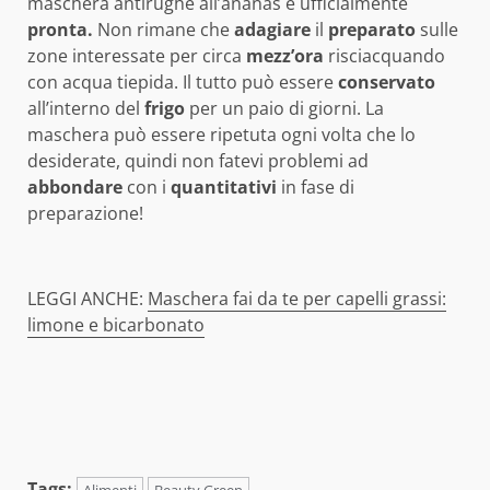
maschera antirughe all’ananas è ufficialmente
pronta.
Non rimane che
adagiare
il
preparato
sulle
zone interessate per circa
mezz’ora
risciacquando
con acqua tiepida. Il tutto può essere
conservato
all’interno del
frigo
per un paio di giorni. La
maschera può essere ripetuta ogni volta che lo
desiderate, quindi non fatevi problemi ad
abbondare
con i
quantitativi
in fase di
preparazione!
LEGGI ANCHE:
Maschera fai da te per capelli grassi:
limone e bicarbonato
Tags: