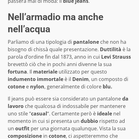
passerà mai di moda: il
blue
jeans
.
Nell’armadio ma anche
nell’acqua
Parliamo di una tipologia di
pantalone
che non ha
bisogno di chissà quale presentazione.
Duttilità
è la
parola d’ordine fin dal 1873, anno in cui
Levi Strauss
brevettò ciò che in pochi anni divenne la sua
fortuna
. Il
materiale
utilizzato per questo
indumento
immortale
è il
Denim
, un composto di
cotone
e
nylon
, generalmente di colore
blu.
Il jeans può essere sia considerato un pantalone
da
lavoro
che qualcosa di indossabile per mantenere
uno stile “
casual
“. Certamente però è
ideale
nel
momento in cui si presenta un
dubbio
rispetto ad
un
outfit
per una giornata qualunque. Vista la sua
composizione
in
cotone
, ci aspetteremmo che