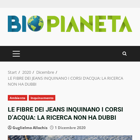
Zum
Inhalt
springen
PRIMÄRES
MENÜ
Start
2020
Dicembre
LE FIBRE DEI JEANS INQUINANO I CORSI D’ACQUA: LA RICERCA
NON HA DUBBI
Ambiente
Inquinamento
LE FIBRE DEI JEANS INQUINANO I CORSI
D’ACQUA: LA RICERCA NON HA DUBBI
Guglielmo Allochis
1 Dicembre 2020