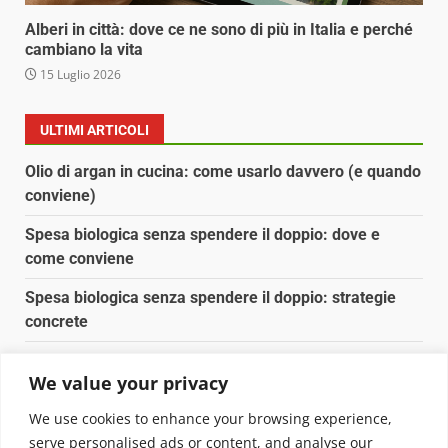
Alberi in città: dove ce ne sono di più in Italia e perché
cambiano la vita
15 Luglio 2026
ULTIMI ARTICOLI
Olio di argan in cucina: come usarlo davvero (e quando
conviene)
Spesa biologica senza spendere il doppio: dove e
come conviene
Spesa biologica senza spendere il doppio: strategie
concrete
Orto domestico per principianti: cosa coltivare in 2 mq
We value your privacy
Pulizia naturale della casa: 3 ingredienti che
We use cookies to enhance your browsing experience,
sostituiscono 10 prodotti chimici
serve personalised ads or content, and analyse our