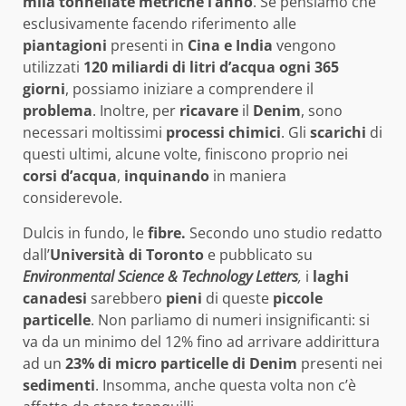
mila tonnellate metriche l’anno
. Se pensiamo che
esclusivamente facendo riferimento alle
piantagioni
presenti in
Cina e India
vengono
utilizzati
120 miliardi di litri d’acqua ogni 365
giorni
, possiamo iniziare a comprendere il
problema
. Inoltre, per
ricavare
il
Denim
, sono
necessari moltissimi
processi
chimici
. Gli
scarichi
di
questi ultimi, alcune volte, finiscono proprio nei
corsi d’acqua
,
inquinando
in maniera
considerevole.
Dulcis in fundo, le
fibre.
Secondo uno studio redatto
dall’
Università di Toronto
e pubblicato su
Environmental Science & Technology Letters
,
i
laghi
canadesi
sarebbero
pieni
di queste
piccole
particelle
. Non parliamo di numeri insignificanti: si
va da un minimo del 12% fino ad arrivare addirittura
ad un
23% di micro particelle di Denim
presenti nei
sedimenti
. Insomma, anche questa volta non c’è