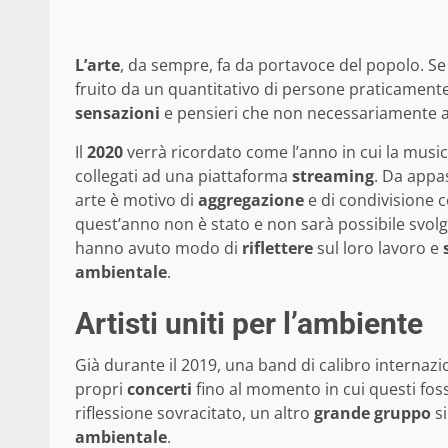
L’arte
, da sempre, fa da portavoce del popolo. Se
fruito da un quantitativo di persone praticamente 
sensazioni
e pensieri che non necessariamente ap
Il
2020
verrà ricordato come l’anno in cui la musica
collegati ad una piattaforma
streaming
. Da appa
arte è motivo di
aggregazione
e di condivisione 
quest’anno non è stato e non sarà possibile svol
hanno avuto modo di
riflettere
sul loro lavoro e
ambientale
.
Artisti uniti per l’ambiente
Già durante il 2019, una band di calibro internaz
propri
concerti
fino al momento in cui questi fo
riflessione sovracitato, un altro
grande
gruppo
si
ambientale
.