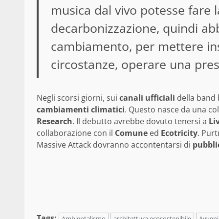
musica dal vivo potesse fare 
decarbonizzazione, quindi ab
cambiamento, per mettere insi
circostanze, operare una pres
Negli scorsi giorni, sui
canali
ufficiali
della band 
cambiamenti
climatici
. Questo nasce da una col
Research
. Il debutto avrebbe dovuto tenersi a
Li
collaborazione con il
Comune
ed
Ecotricity
. Pur
Massive Attack dovranno accontentarsi di
pubbli
Tags:
Ambientalismo
architettura ecosostenibile
Avveni