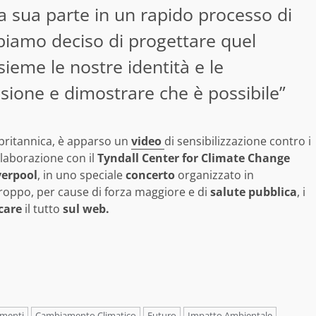
la sua parte in un rapido processo di
biamo deciso di progettare quel
eme le nostre identità e le
sione e dimostrare che è possibile”
britannica, è apparso un
video
di sensibilizzazione contro i
laborazione con il
Tyndall Center for Climate Change
verpool
, in uno speciale
concerto
organizzato in
troppo, per cause di forza maggiore e di
salute
pubblica
, i
care
il tutto
sul web.
menti
Cambiamento Climatico
Futuro
Impatto Ambientale