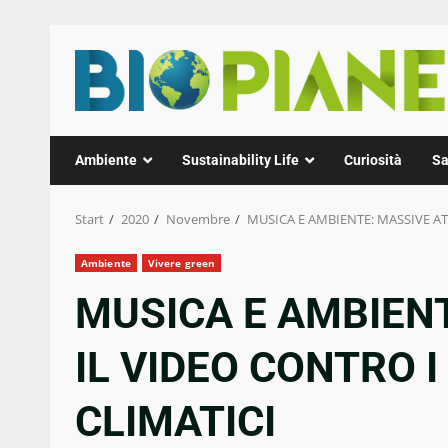
Zum
Inhalt
springen
Ambiente
Sustainability Life
Curiosità
Sa
Start
2020
Novembre
MUSICA E AMBIENTE: MASSIVE AT
Ambiente
Vivere green
MUSICA E AMBIENT
IL VIDEO CONTRO 
CLIMATICI