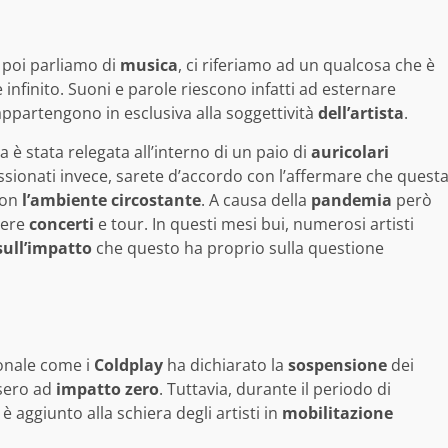
 poi parliamo di
musica
, ci riferiamo ad un qualcosa che è
infinito. Suoni e parole riescono infatti ad esternare
partengono in esclusiva alla soggettività
dell’artista
.
 è stata relegata all’interno di un paio di
auricolari
ssionati invece, sarete d’accordo con l’affermare che quest
con
l’ambiente circostante
. A causa della
pandemia
però
gere
concerti
e tour. In questi mesi bui, numerosi artisti
sull’impatto
che questo ha proprio sulla questione
ionale come i
Coldplay
ha dichiarato la
sospensione
dei
ssero ad
impatto zero
. Tuttavia, durante il periodo di
 è aggiunto alla schiera degli artisti in
mobilitazione