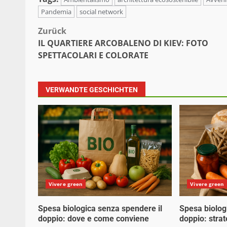
Pandemia
social network
Beitragsnavigation
Zurück
IL QUARTIERE ARCOBALENO DI KIEV: FOTO
SPETTACOLARI E COLORATE
VERWANDTE GESCHICHTEN
Vivere green
Vivere green
Spesa biologica senza spendere il
Spesa biolog
doppio: dove e come conviene
doppio: stra