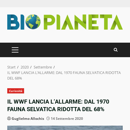
Zum
Inhalt
springen
PRIMÄRES
MENÜ
Start
2020
Settembre
IL WWF LANCIA L’ALLARME: DAL 1970 FAUNA SELVATICA RIDOTTA
DEL 68%
Curiosità
IL WWF LANCIA L’ALLARME: DAL 1970
FAUNA SELVATICA RIDOTTA DEL 68%
Guglielmo Allochis
14 Settembre 2020