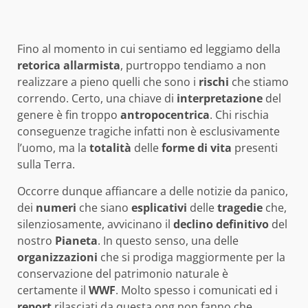
Fino al momento in cui sentiamo ed leggiamo della
retorica
allarmista
, purtroppo tendiamo a non
realizzare a pieno quelli che sono i
rischi
che stiamo
correndo. Certo, una chiave di
interpretazione
del
genere è fin troppo
antropocentrica
. Chi rischia
conseguenze tragiche infatti non è esclusivamente
l’uomo, ma la
totalità
delle
forme di vita
presenti
sulla Terra.
Occorre dunque affiancare a delle notizie da panico,
dei
numeri
che siano
esplicativi
delle
tragedie
che,
silenziosamente, avvicinano il
declino
definitivo
del
nostro
Pianeta
. In questo senso, una delle
organizzazioni
che si prodiga maggiormente per la
conservazione del patrimonio naturale è
certamente il
WWF
. Molto spesso i comunicati ed i
report
rilasciati da questa ong non fanno che