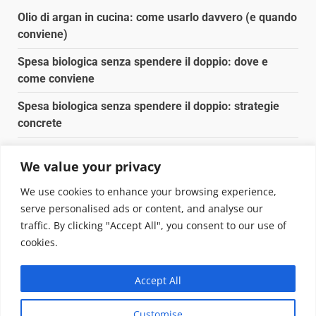
Olio di argan in cucina: come usarlo davvero (e quando
conviene)
Spesa biologica senza spendere il doppio: dove e
come conviene
Spesa biologica senza spendere il doppio: strategie
concrete
Orto domestico per principianti: cosa coltivare in 2 mq
We value your privacy
Pulizia naturale della casa: 3 ingredienti che
We use cookies to enhance your browsing experience,
sostituiscono 10 prodotti chimici
serve personalised ads or content, and analyse our
traffic. By clicking "Accept All", you consent to our use of
Copyright © 2025 Biopianeta.it proprietà di Jws Media
cookies.
Srl - Via Cavour 310 - 00184 Roma - P.Iva 17132921002
Questo blog non è una testata giornalistica, in quanto
Accept All
viene aggiornato senza alcuna periodicità. Non può
pertanto considerarsi un prodotto editoriale ai sensi
Customise