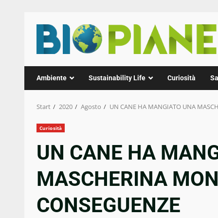
Zum
Inhalt
springen
Ambiente
Sustainability Life
Curiosità
Sa
Start
2020
Agosto
UN CANE HA MANGIATO UNA MASCH
Curiosità
UN CANE HA MANG
MASCHERINA MON
CONSEGUENZE