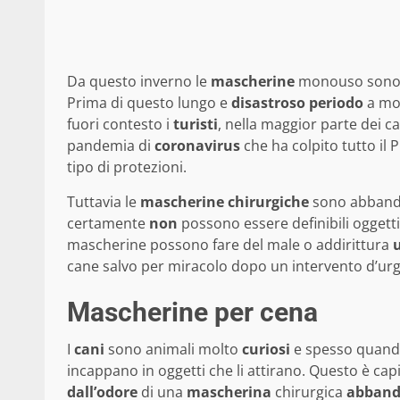
Da questo inverno le
mascherine
monouso sono 
Prima di questo lungo e
disastroso
periodo
a mol
fuori contesto i
turisti
, nella maggior parte dei c
pandemia di
coronavirus
che ha colpito tutto il 
tipo di protezioni.
Tuttavia le
mascherine
chirurgiche
sono abbandon
certamente
non
possono essere definibili oggett
mascherine possono fare del male o addirittura
cane salvo per miracolo dopo un intervento d’ur
Mascherine per cena
I
cani
sono animali molto
curiosi
e spesso quando
incappano in oggetti che li attirano. Questo è c
dall’odore
di una
mascherina
chirurgica
abband