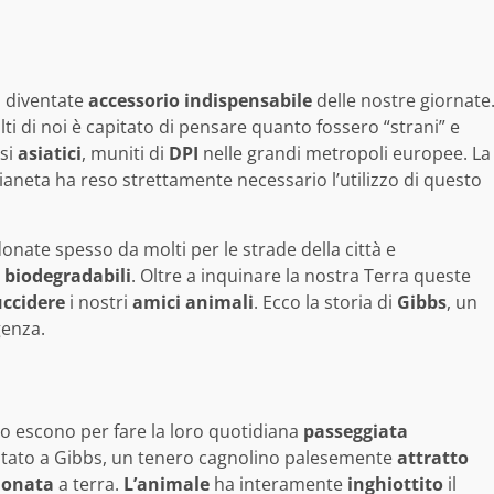
diventate
accessorio
indispensabile
delle nostre giornate
ti di noi è capitato di pensare quanto fossero “strani” e
asi
asiatici
, muniti di
DPI
nelle grandi metropoli europee. La
Pianeta ha reso strettamente necessario l’utilizzo di questo
ate spesso da molti per le strade della città e
i
biodegradabili
. Oltre a inquinare la nostra Terra queste
uccidere
i nostri
amici
animali
. Ecco la storia di
Gibbs
, un
genza.
 escono per fare la loro quotidiana
passeggiata
apitato a Gibbs, un tenero cagnolino palesemente
attratto
onata
a terra.
L’animale
ha interamente
inghiottito
il