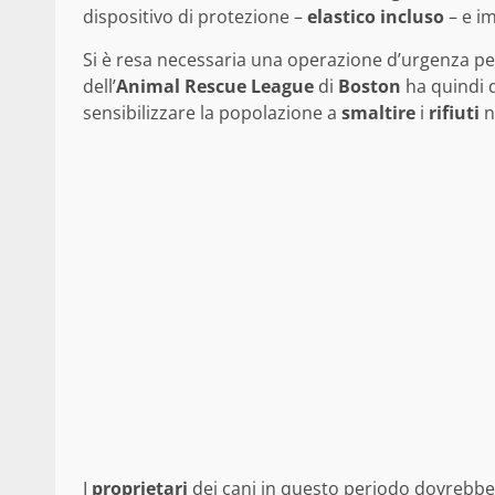
dispositivo di protezione –
elastico
incluso
– e i
Si è resa necessaria una operazione d’urgenza per
dell’
Animal Rescue League
di
Boston
ha quindi 
sensibilizzare la popolazione a
smaltire
i
rifiuti
n
I
proprietari
dei cani in questo periodo dovrebbe