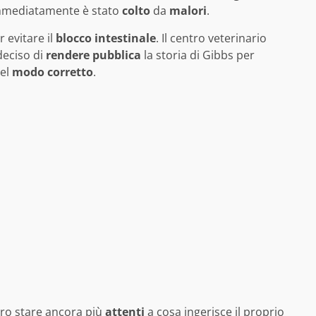
mmediatamente è stato
colto
da
malori
.
 evitare il
blocco
intestinale
. Il centro veterinario
deciso di
rendere
pubblica
la storia di Gibbs per
el
modo
corretto
.
ro stare ancora più
attenti
a cosa ingerisce il proprio