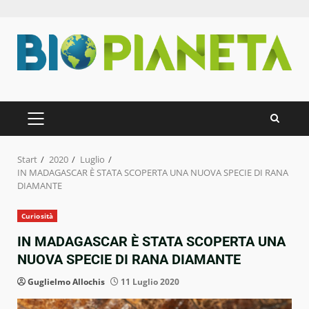
Zum
Inhalt
springen
PRIMÄRES
MENÜ
Start
2020
Luglio
IN MADAGASCAR È STATA SCOPERTA UNA NUOVA SPECIE DI RANA
DIAMANTE
Curiosità
IN MADAGASCAR È STATA SCOPERTA UNA
NUOVA SPECIE DI RANA DIAMANTE
Guglielmo Allochis
11 Luglio 2020