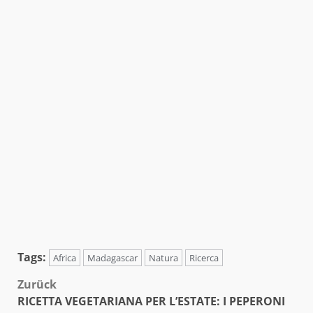
Tags:
Africa
Madagascar
Natura
Ricerca
Beitragsnavigation
Zurück
RICETTA VEGETARIANA PER L’ESTATE: I PEPERONI