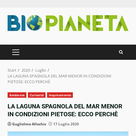
Zum
Inhalt
springen
PRIMÄRES
MENÜ
Start
2020
Luglio
LA LAGUNA SPAGNOLA DEL MAR MENOR IN CONDIZIONI
PIETOSE: ECCO PERCHÈ
Ambiente
Curiosità
Inquinamento
LA LAGUNA SPAGNOLA DEL MAR MENOR
IN CONDIZIONI PIETOSE: ECCO PERCHÈ
Guglielmo Allochis
17 Luglio 2020