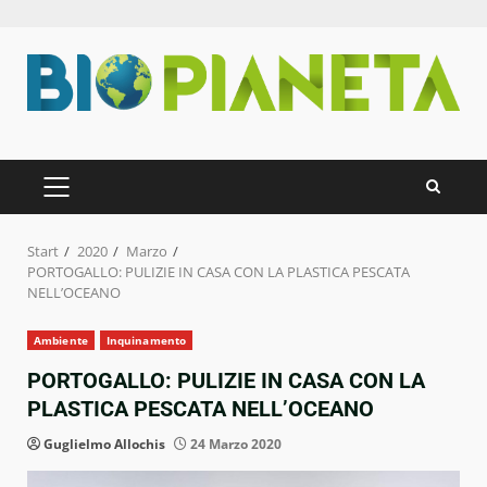
Zum
Inhalt
springen
PRIMÄRES
MENÜ
Start
2020
Marzo
PORTOGALLO: PULIZIE IN CASA CON LA PLASTICA PESCATA
NELL’OCEANO
Ambiente
Inquinamento
PORTOGALLO: PULIZIE IN CASA CON LA
PLASTICA PESCATA NELL’OCEANO
Guglielmo Allochis
24 Marzo 2020