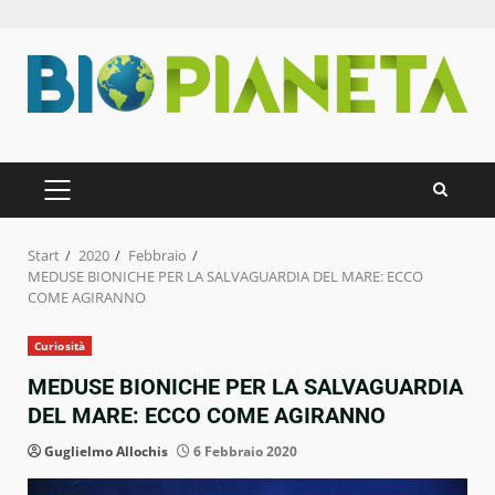
Zum
Inhalt
springen
PRIMÄRES
MENÜ
Start
2020
Febbraio
MEDUSE BIONICHE PER LA SALVAGUARDIA DEL MARE: ECCO
COME AGIRANNO
Curiosità
MEDUSE BIONICHE PER LA SALVAGUARDIA
DEL MARE: ECCO COME AGIRANNO
Guglielmo Allochis
6 Febbraio 2020