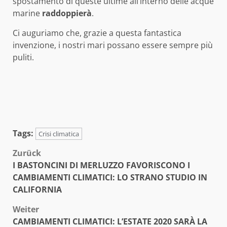
spostamento di queste ultime all’interno delle acque
marine
raddoppierà
.
Ci auguriamo che, grazie a questa fantastica
invenzione, i nostri mari possano essere sempre più
puliti.
Tags:
Crisi climatica
Beitragsnavigation
Zurück
I BASTONCINI DI MERLUZZO FAVORISCONO I
CAMBIAMENTI CLIMATICI: LO STRANO STUDIO IN
CALIFORNIA
Weiter
CAMBIAMENTI CLIMATICI: L’ESTATE 2020 SARÀ LA