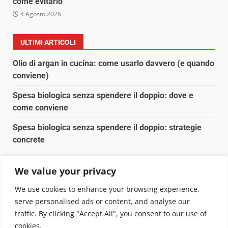
come evitarlo
4 Agosto 2026
ULTIMI ARTICOLI
Olio di argan in cucina: come usarlo davvero (e quando
conviene)
Spesa biologica senza spendere il doppio: dove e
come conviene
Spesa biologica senza spendere il doppio: strategie
concrete
Orto domestico per principianti: cosa coltivare in 2 mq
We value your privacy
Pulizia naturale della casa: 3 ingredienti che
We use cookies to enhance your browsing experience,
sostituiscono 10 prodotti chimici
serve personalised ads or content, and analyse our
traffic. By clicking "Accept All", you consent to our use of
Copyright © 2025 Biopianeta.it proprietà di Jws Media
cookies.