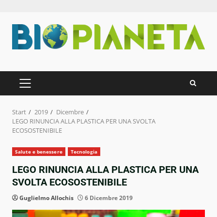
Zum
Inhalt
springen
PRIMÄRES
MENÜ
Start
2019
Dicembre
LEGO RINUNCIA ALLA PLASTICA PER UNA SVOLTA
ECOSOSTENIBILE
Salute e benessere
Tecnologia
LEGO RINUNCIA ALLA PLASTICA PER UNA
SVOLTA ECOSOSTENIBILE
Guglielmo Allochis
6 Dicembre 2019