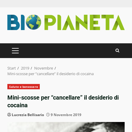
Zum
Inhalt
springen
PRIMÄRES
MENÜ
Start
2019
Novembre
Mini-scosse per “cancellare” il desiderio di cocaina
Salute e benessere
Mini-scosse per “cancellare” il desiderio di
cocaina
Lucrezia Bellisario
9 Novembre 2019