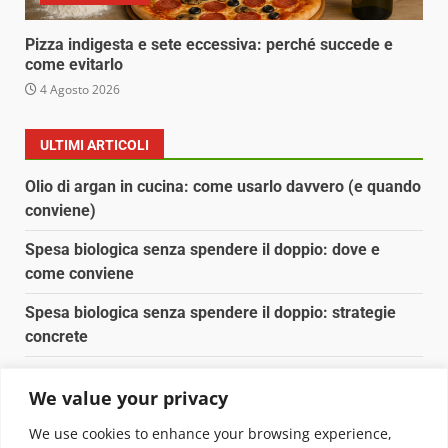
Pizza indigesta e sete eccessiva: perché succede e
come evitarlo
4 Agosto 2026
ULTIMI ARTICOLI
Olio di argan in cucina: come usarlo davvero (e quando
conviene)
Spesa biologica senza spendere il doppio: dove e
come conviene
Spesa biologica senza spendere il doppio: strategie
concrete
Orto domestico per principianti: cosa coltivare in 2 mq
We value your privacy
Pulizia naturale della casa: 3 ingredienti che
We use cookies to enhance your browsing experience,
sostituiscono 10 prodotti chimici