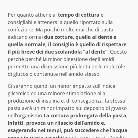
Per quanto attiene al
tempo di cottura
è
consigliabile attenersi a quello riportato sulla
confezione. Ma poiché molte marche di pasta
indicano ormai
due cotture, quella al dente e
quella normale, il consiglio è quello di rispettare
il più breve dei due scolandola “al dente”
. Questo
perché perché la minor digestione degli amidi
permette una dismissione più lenta delle molecole
di glucosio contenute nell’amido stesso.
Ci saranno quindi un minor impatto sull’indice
glicemico ed una minore stimolazione alla
produzione di insulina e, di conseguenza, la stessa
pasta avrà un minor impatto sul deposito di grasso
nell’organismo.
La cottura prolungata della pasta,
infatti, provoca un rilascio dell’amido e,
esagerando nei tempi, può succedere che l’acqua
venga in parte assorbita
dalla stessa pasta.A volte