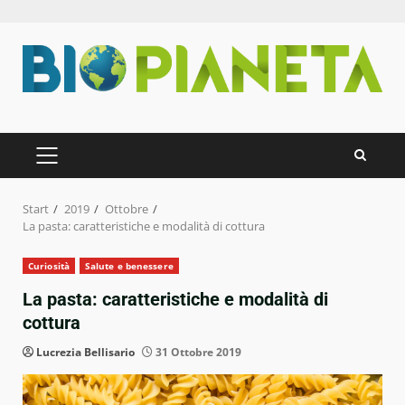
Zum
Inhalt
springen
PRIMÄRES
MENÜ
Start
2019
Ottobre
La pasta: caratteristiche e modalità di cottura
Curiosità
Salute e benessere
La pasta: caratteristiche e modalità di
cottura
Lucrezia Bellisario
31 Ottobre 2019