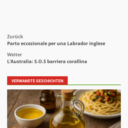
Beitragsnavigation
Zurück
Parto eccezionale per una Labrador inglese
Weiter
L’Australia: S.O.S barriera corallina
VERWANDTE GESCHICHTEN