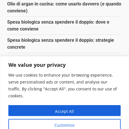
Olio di argan in cucina: come usarlo davvero (e quando
conviene)
Spesa biologica senza spendere il doppio: dove e
come conviene
Spesa biologica senza spendere il doppio: strategie
concrete
Orto domestico per principianti: cosa coltivare in 2 mq
We value your privacy
Pulizia naturale della casa: 3 ingredienti che
We use cookies to enhance your browsing experience,
sostituiscono 10 prodotti chimici
serve personalised ads or content, and analyse our
traffic. By clicking "Accept All", you consent to our use of
Copyright © 2025 Biopianeta.it proprietà di Jws Media
cookies.
Srl - Via Cavour 310 - 00184 Roma - P.Iva 17132921002
Questo blog non è una testata giornalistica, in quanto
Accept All
viene aggiornato senza alcuna periodicità. Non può
pertanto considerarsi un prodotto editoriale ai sensi
Customise
della legge n. 62 del 07.03.2001
|
DarkNews
von AF