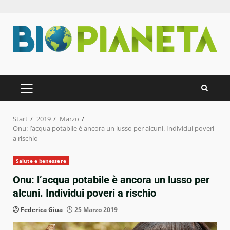
Zum
Inhalt
springen
PRIMÄRES
MENÜ
Start
2019
Marzo
Onu: l’acqua potabile è ancora un lusso per alcuni. Individui poveri
a rischio
Salute e benessere
Onu: l’acqua potabile è ancora un lusso per
alcuni. Individui poveri a rischio
Federica Giua
25 Marzo 2019