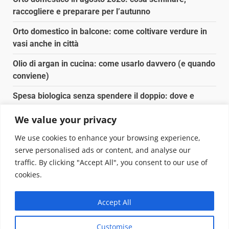
raccogliere e preparare per l’autunno
Orto domestico in balcone: come coltivare verdure in
vasi anche in città
Olio di argan in cucina: come usarlo davvero (e quando
conviene)
Spesa biologica senza spendere il doppio: dove e
come conviene
We value your privacy
Spesa biologica senza spendere il doppio: strategie
We use cookies to enhance your browsing experience,
concrete
serve personalised ads or content, and analyse our
traffic. By clicking "Accept All", you consent to our use of
Copyright © 2025 Biopianeta.it proprietà di Jws Media
cookies.
Srl - Via Cavour 310 - 00184 Roma - P.Iva 17132921002
Questo blog non è una testata giornalistica, in quanto
Accept All
viene aggiornato senza alcuna periodicità. Non può
pertanto considerarsi un prodotto editoriale ai sensi
Customise