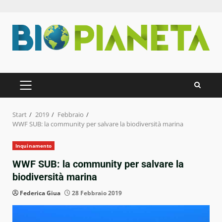
Zum
Inhalt
springen
PRIMÄRES
MENÜ
Start
2019
Febbraio
WWF SUB: la community per salvare la biodiversità marina
Inquinamento
WWF SUB: la community per salvare la
biodiversità marina
Federica Giua
28 Febbraio 2019