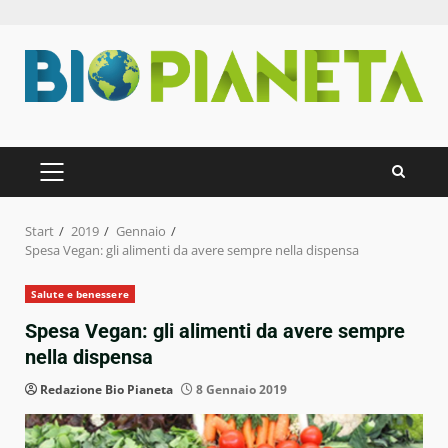
Zum
Inhalt
springen
PRIMÄRES
MENÜ
Start
2019
Gennaio
Spesa Vegan: gli alimenti da avere sempre nella dispensa
Salute e benessere
Spesa Vegan: gli alimenti da avere sempre
nella dispensa
Redazione Bio Pianeta
8 Gennaio 2019