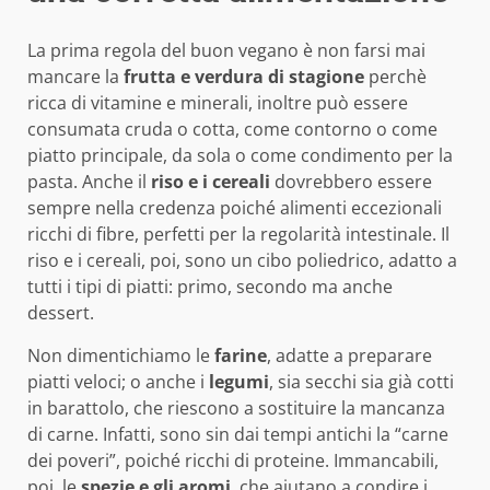
La prima regola del buon vegano è non farsi mai
mancare la
frutta e verdura di stagione
perchè
ricca di vitamine e minerali, inoltre può essere
consumata cruda o cotta, come contorno o come
piatto principale, da sola o come condimento per la
pasta. Anche il
riso e i cereali
dovrebbero essere
sempre nella credenza poiché alimenti eccezionali
ricchi di fibre, perfetti per la regolarità intestinale. Il
riso e i cereali, poi, sono un cibo poliedrico, adatto a
tutti i tipi di piatti: primo, secondo ma anche
dessert.
Non dimentichiamo le
farine
, adatte a preparare
piatti veloci; o anche i
legumi
, sia secchi sia già cotti
in barattolo, che riescono a sostituire la mancanza
di carne. Infatti, sono sin dai tempi antichi la “carne
dei poveri”, poiché ricchi di proteine. Immancabili,
poi, le
spezie e gli aromi
, che aiutano a condire i