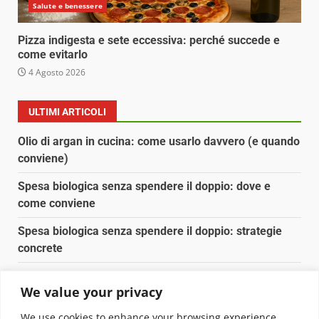
Salute e benessere
Pizza indigesta e sete eccessiva: perché succede e
come evitarlo
4 Agosto 2026
ULTIMI ARTICOLI
Olio di argan in cucina: come usarlo davvero (e quando
conviene)
Spesa biologica senza spendere il doppio: dove e
come conviene
Spesa biologica senza spendere il doppio: strategie
concrete
Orto domestico per principianti: cosa coltivare in 2 mq
We value your privacy
Pulizia naturale della casa: 3 ingredienti che
We use cookies to enhance your browsing experience,