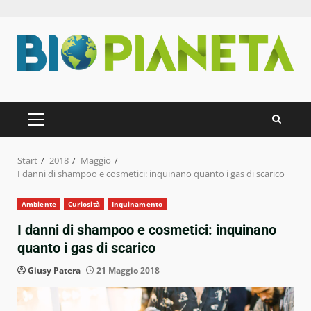
Zum
Inhalt
springen
PRIMÄRES
MENÜ
Start
2018
Maggio
I danni di shampoo e cosmetici: inquinano quanto i gas di scarico
Ambiente
Curiosità
Inquinamento
I danni di shampoo e cosmetici: inquinano
quanto i gas di scarico
Giusy Patera
21 Maggio 2018