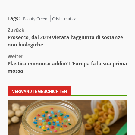
Tags:
Beauty Green
Crisi climatica
Beitragsnavigation
Zurück
Prosecco, dal 2019 vietata l’aggiunta di sostanze
non biologiche
Weiter
Plastica monouso addio? L’Europa fa la sua prima
mossa
VERWANDTE GESCHICHTEN