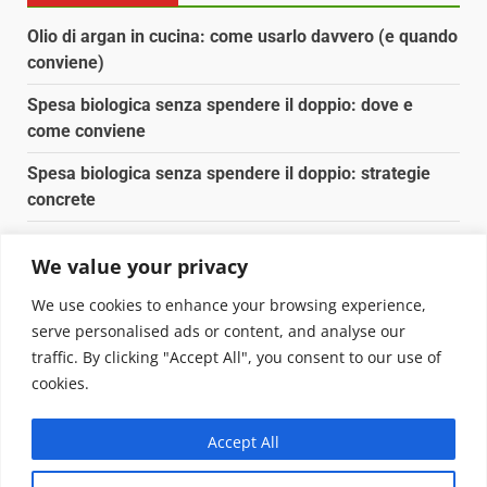
Olio di argan in cucina: come usarlo davvero (e quando
conviene)
Spesa biologica senza spendere il doppio: dove e
come conviene
Spesa biologica senza spendere il doppio: strategie
concrete
Orto domestico per principianti: cosa coltivare in 2 mq
We value your privacy
Pulizia naturale della casa: 3 ingredienti che
We use cookies to enhance your browsing experience,
sostituiscono 10 prodotti chimici
serve personalised ads or content, and analyse our
traffic. By clicking "Accept All", you consent to our use of
Copyright © 2025 Biopianeta.it proprietà di Jws Media
cookies.
Srl - Via Cavour 310 - 00184 Roma - P.Iva 17132921002
Questo blog non è una testata giornalistica, in quanto
Accept All
viene aggiornato senza alcuna periodicità. Non può
pertanto considerarsi un prodotto editoriale ai sensi