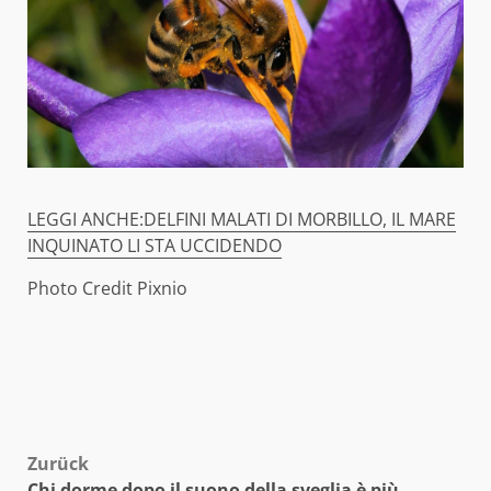
LEGGI ANCHE:DELFINI MALATI DI MORBILLO, IL MARE
INQUINATO LI STA UCCIDENDO
Photo Credit Pixnio
Beitragsnavigation
Zurück
Chi dorme dopo il suono della sveglia è più