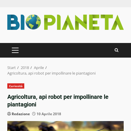
Zum
Inhalt
springen
PRIMÄRES
MENÜ
Start
2018
Aprile
Agricoltura, api robot per impollinare le piantagioni
Curiosità
Agricoltura, api robot per impollinare le
piantagioni
Redazione
10 Aprile 2018