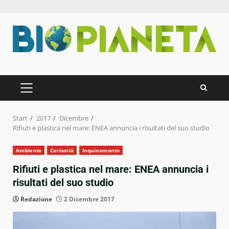
Zum
Inhalt
springen
PRIMÄRES
MENÜ
Start
2017
Dicembre
Rifiuti e plastica nel mare: ENEA annuncia i risultati del suo studio
Ambiente
Curiosità
Inquinamento
Rifiuti e plastica nel mare: ENEA annuncia i
risultati del suo studio
Redazione
2 Dicembre 2017