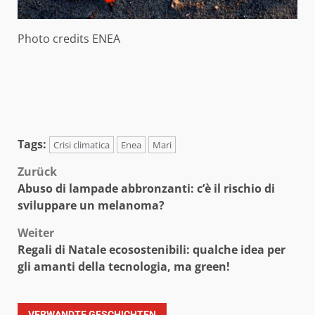
Photo credits ENEA
Tags:
Crisi climatica
Enea
Mari
Beitragsnavigation
Zurück
Abuso di lampade abbronzanti: c’è il rischio di
sviluppare un melanoma?
Weiter
Regali di Natale ecosostenibili: qualche idea per
gli amanti della tecnologia, ma green!
VERWANDTE GESCHICHTEN