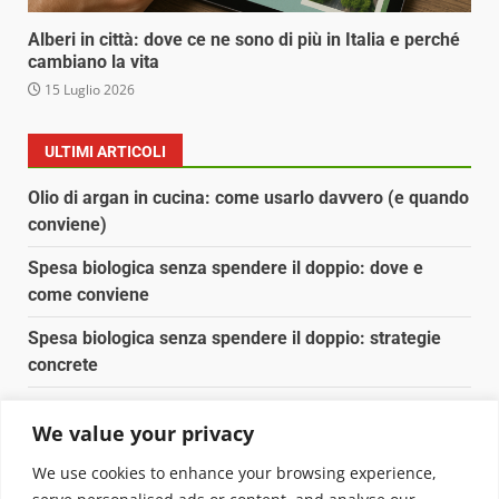
Alberi in città: dove ce ne sono di più in Italia e perché
cambiano la vita
15 Luglio 2026
ULTIMI ARTICOLI
Olio di argan in cucina: come usarlo davvero (e quando
conviene)
Spesa biologica senza spendere il doppio: dove e
come conviene
Spesa biologica senza spendere il doppio: strategie
concrete
Orto domestico per principianti: cosa coltivare in 2 mq
We value your privacy
Pulizia naturale della casa: 3 ingredienti che
We use cookies to enhance your browsing experience,
sostituiscono 10 prodotti chimici