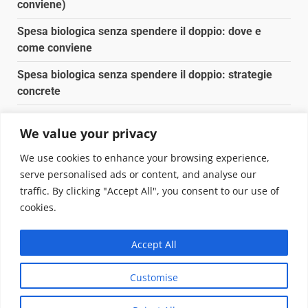
conviene)
Spesa biologica senza spendere il doppio: dove e
come conviene
Spesa biologica senza spendere il doppio: strategie
concrete
Orto domestico per principianti: cosa coltivare in 2 mq
We value your privacy
Pulizia naturale della casa: 3 ingredienti che
We use cookies to enhance your browsing experience,
sostituiscono 10 prodotti chimici
serve personalised ads or content, and analyse our
traffic. By clicking "Accept All", you consent to our use of
Copyright © 2025 Biopianeta.it proprietà di Jws Media
cookies.
Srl - Via Cavour 310 - 00184 Roma - P.Iva 17132921002
Questo blog non è una testata giornalistica, in quanto
Accept All
viene aggiornato senza alcuna periodicità. Non può
pertanto considerarsi un prodotto editoriale ai sensi
Customise
della legge n. 62 del 07.03.2001
|
DarkNews
von AF
themes.