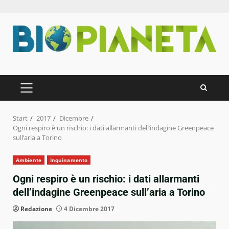
Zum
Inhalt
springen
PRIMÄRES
MENÜ
Start
2017
Dicembre
Ogni respiro è un rischio: i dati allarmanti dell’indagine Greenpeace
sull’aria a Torino
Ambiente
Inquinamento
Ogni respiro è un rischio: i dati allarmanti
dell’indagine Greenpeace sull’aria a Torino
Redazione
4 Dicembre 2017