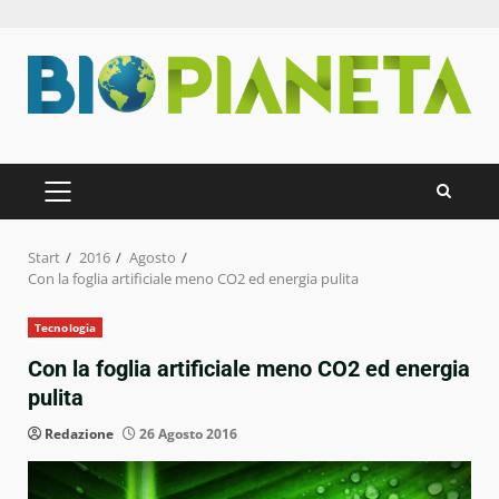
Zum
Inhalt
springen
PRIMÄRES
MENÜ
Start
2016
Agosto
Con la foglia artificiale meno CO2 ed energia pulita
Tecnologia
Con la foglia artificiale meno CO2 ed energia
pulita
Redazione
26 Agosto 2016