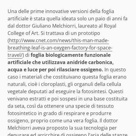
Una delle prime innovative versioni della foglia
artificiale è stata quella ideata solo un paio di anni fa
dal dottor Giuliano Melchiorri, laureato al Royal
College of Art. Si trattava di un prototipo
(
http://www.cnet.com/news/this-man-made-
breathing-leaf-is-an-oxygen-factory-for-space-
travel/
) di
foglia biologicamente funzionale
artificiale che utilizzava anidride carbonica,
acqua e luce per poi rilasciare ossigeno.
In questo
caso i materiali che costituivano questa foglia erano
naturali, cioè i cloroplasti, gli organuli della cellula
vegetale deputati ad eseguire la fotosintesi. Questi
venivano estratti e poi sospesi in una base costituita
da seta, così da ottenere una specie di tessuto
fotosintetico in grado di respirare e produrre
ossigeno, proprio come una vera foglia. Il dottor
Melchiorri aveva proposto la sua tecnologia per
depurare ed arricchire di ossigeno l’aria delle stanze