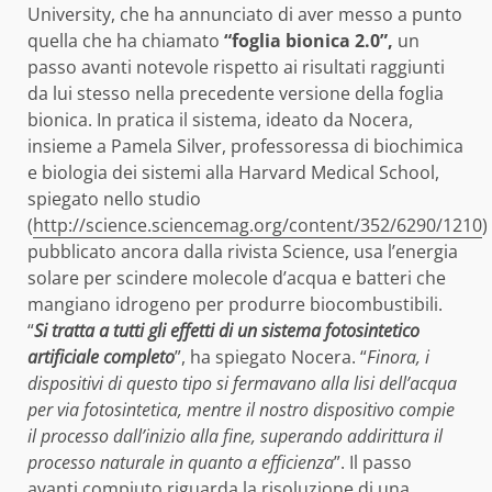
University, che ha annunciato di aver messo a punto
quella che ha chiamato
“foglia bionica 2.0”,
un
passo avanti notevole rispetto ai risultati raggiunti
da lui stesso nella precedente versione della foglia
bionica. In pratica il sistema, ideato da Nocera,
insieme a Pamela Silver, professoressa di biochimica
e biologia dei sistemi alla Harvard Medical School,
spiegato nello studio
(
http://science.sciencemag.org/content/352/6290/1210
)
pubblicato ancora dalla rivista Science, usa l’energia
solare per scindere molecole d’acqua e batteri che
mangiano idrogeno per produrre biocombustibili.
“
Si tratta a tutti gli effetti di un sistema fotosintetico
artificiale completo
”, ha spiegato Nocera. “
Finora, i
dispositivi di questo tipo si fermavano alla lisi dell’acqua
per via fotosintetica, mentre il nostro dispositivo compie
il processo dall’inizio alla fine, superando addirittura il
processo naturale in quanto a efficienza
”. Il passo
avanti compiuto riguarda la risoluzione di una