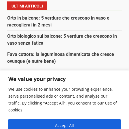
ULTIMI ARTICOLI
Orto in balcone: 5 verdure che crescono in vaso e
raccoglierai in 2 mesi
Orto biologico sul balcone: 5 verdure che crescono in
vaso senza fatica
Fava cottora: la leguminosa dimenticata che cresce
ovunque (e nutre bene)
Orto e giardino: calendario di semina agosto-
We value your privacy
settembre 2026
We use cookies to enhance your browsing experience,
Nancy la tartaruga torna libera in Adriatico
serve personalised ads or content, and analyse our
traffic. By clicking "Accept All", you consent to our use of
Copyright © 2025 Biopianeta.it proprietà di Jws Media
cookies.
Srl - Via Cavour 310 - 00184 Roma - P.Iva 17132921002
Questo blog non è una testata giornalistica, in quanto
Accept All
viene aggiornato senza alcuna periodicità. Non può