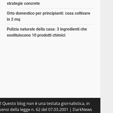
strategie concrete
Orto domestico per principianti: cosa coltivare
in 2 mq
Pulizia naturale della casa: 3 ingredienti che
sostituiscono 10 prodotti chimici
 Questo blog non è una testata giornalistica, in
ensi della legge n. 62 del 07.03.2001
|
DarkNews