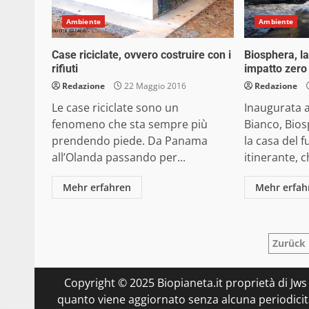
Ambiente
Ambiente
Case riciclate, ovvero costruire con i
Biosphera, la
rifiuti
impatto zero
Redazione
22 Maggio 2016
Redazione
Le case riciclate sono un
Inaugurata a
fenomeno che sta sempre più
Bianco, Bio
prendendo piede. Da Panama
la casa del 
all’Olanda passando per...
itinerante, c
Mehr erfahren
Mehr erfah
Pag
Zurück
degl
Copyright © 2025 Biopianeta.it proprietà di Jws
artic
quanto viene aggiornato senza alcuna periodicità