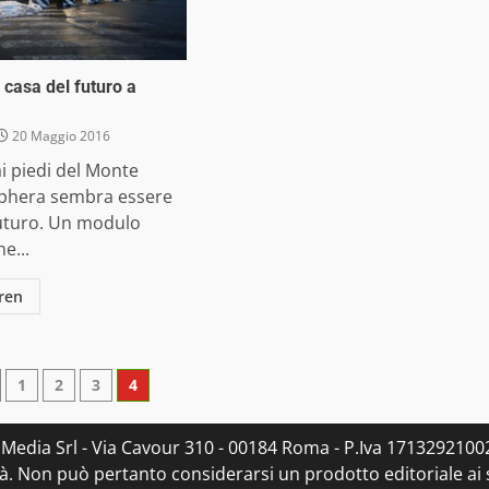
 casa del futuro a
20 Maggio 2016
i piedi del Monte
sphera sembra essere
futuro. Un modulo
he...
ren
inazione
1
2
3
4
i
 Media Srl - Via Cavour 310 - 00184 Roma - P.Iva 17132921002
oli
. Non può pertanto considerarsi un prodotto editoriale ai s