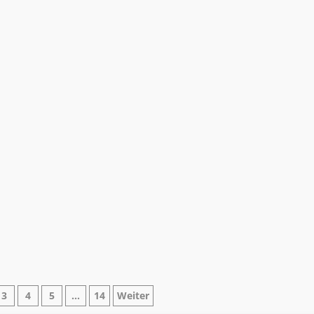
ne
3
4
5
…
14
Weiter