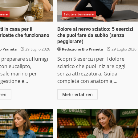
ssere
Salute e benessere
i in casa per il
Dolore al nervo sciatico: 5 esercizi
 ricette che funzionano
che puoi fare da subito (senza
peggiorare)
o Pianeta
29 Luglio 2026
Redazione Bio Pianeta
29 Luglio 2026
 preparare suffumigi
Scopri 5 esercizi per il dolore
 con eucalipto,
sciatico che puoi iniziare oggi
 sale marino per
senza attrezzatura. Guida
gestione e...
completa con anatomia,...
ren
Mehr erfahren