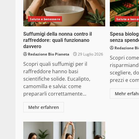
Salute e benessere
Salute e bene
Suffumigi della nonna contro il
Spesa biolog
raffreddore: quali funzionano
senza spende
davvero
Redazione Bi
Redazione Bio Pianeta
29 Luglio 2026
Scopri come 
Scopri quali suffumigi per il
risparmiando
raffreddore hanno basi
scegliere, do
scientifiche solide. Eucalipto,
prezzi e com
camomilla e salvia: come
prepararli correttamente...
Mehr erfah
Mehr erfahren