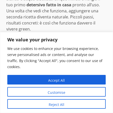
tuo primo
detersivo fatto in casa
pronto all’uso.
Una volta che vedi che funziona, aggiungere una
seconda ricetta diventa naturale. Piccoli passi,
risultati concreti: è così che funziona davvero il
vivere green.
We value your privacy
Domande frequenti sui
We use cookies to enhance your browsing experience,
detersivi fatti in casa
serve personalised ads or content, and analyse our
traffic. By clicking "Accept All", you consent to our use of
I detersivi fatti in casa disinfettano
cookies.
davvero?
Accept All
L’aceto bianco e l’olio essenziale di tea tree hanno
dimostrate proprietà antimicrobiche, ma non
Customise
raggiungono il livello di disinfezione certificato dei
prodotti biocidi commerciali. Per la pulizia
Reject All
quotidiana di superfici sane sono più che sufficienti;