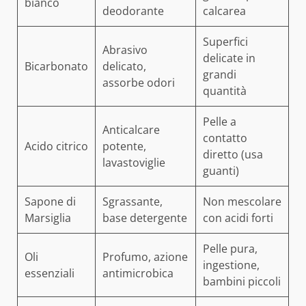
bianco
deodorante
calcarea
Superfici
Abrasivo
delicate in
Bicarbonato
delicato,
grandi
assorbe odori
quantità
Pelle a
Anticalcare
contatto
Acido citrico
potente,
diretto (usa
lavastoviglie
guanti)
Sapone di
Sgrassante,
Non mescolare
Marsiglia
base detergente
con acidi forti
Pelle pura,
Oli
Profumo, azione
ingestione,
essenziali
antimicrobica
bambini piccoli