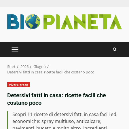
Zum
Inhalt
springen
PRIMÄRES
MENÜ
Start
2026
Giugno
Detersivi fatti in casa: ricette facili che costano poco
Vivere green
Detersivi fatti in casa: ricette facili che
costano poco
Scopri 11 ricette di detersivi fatti in casa facili ed
economiche: spray multiuso, anticalcare,
pavimenti, bucato e molto altro. Ingredienti