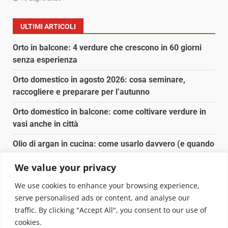
ULTIMI ARTICOLI
Orto in balcone: 4 verdure che crescono in 60 giorni
senza esperienza
Orto domestico in agosto 2026: cosa seminare,
raccogliere e preparare per l’autunno
Orto domestico in balcone: come coltivare verdure in
vasi anche in città
Olio di argan in cucina: come usarlo davvero (e quando
conviene)
We value your privacy
Spesa biologica senza spendere il doppio: dove e
We use cookies to enhance your browsing experience,
come conviene
serve personalised ads or content, and analyse our
traffic. By clicking "Accept All", you consent to our use of
Copyright © 2025 Biopianeta.it proprietà di Jws Media
cookies.