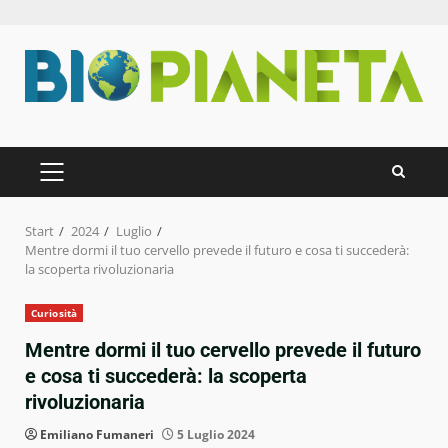
Zum
Inhalt
springen
PRIMÄRES
MENÜ
Start
2024
Luglio
Mentre dormi il tuo cervello prevede il futuro e cosa ti succederà:
la scoperta rivoluzionaria
Curiosità
Mentre dormi il tuo cervello prevede il futuro
e cosa ti succederà: la scoperta
rivoluzionaria
Emiliano Fumaneri
5 Luglio 2024