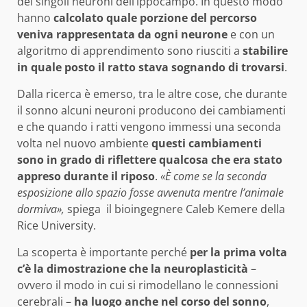
dei singoli neuroni dell’ippocampo. In questo modo
hanno
calcolato quale porzione del percorso
veniva rappresentata da ogni neurone
e con un
algoritmo di apprendimento sono riusciti a
stabilire
in quale posto il ratto stava sognando di trovarsi
.
Dalla ricerca è emerso, tra le altre cose, che durante
il sonno alcuni neuroni producono dei cambiamenti
e che quando i ratti vengono immessi una seconda
volta nel nuovo ambiente
questi cambiamenti
sono in grado di riflettere qualcosa che era stato
appreso durante il riposo
.
«È come se la seconda
esposizione allo spazio fosse avvenuta mentre l’animale
dormiva»,
spiega il bioingegnere Caleb Kemere della
Rice University.
La scoperta è importante perché
per la prima volta
c’è la dimostrazione che la neuroplasticità
–
ovvero il modo in cui si rimodellano le connessioni
cerebrali –
ha luogo anche nel corso del sonno
,