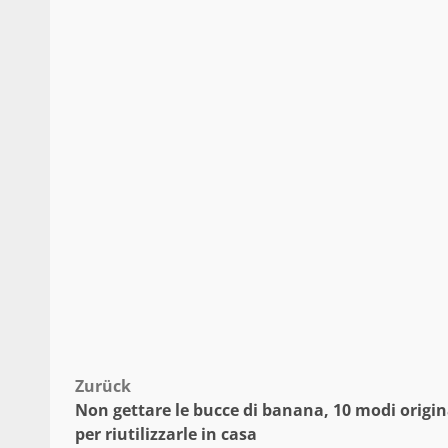
Beitragsnavigation
Zurück
Non gettare le bucce di banana, 10 modi origin
per riutilizzarle in casa