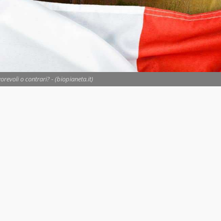
vorevoli o contrari? - (biopianeta.it)