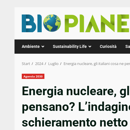
Zum
Inhalt
springen
Ambiente
Sustainability Life
Curiosità
Sa
Start
2024
Luglio
Energia nucleare, gli italiani cosa ne
Agenda 2030
Energia nucleare, gl
pensano? L’indagin
schieramento netto