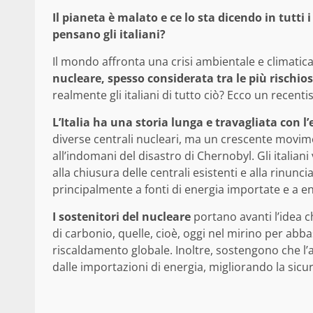
Il pianeta è malato e ce lo sta dicendo in tutti
pensano gli italiani?
Il mondo affronta una crisi ambientale e climati
nucleare, spesso considerata tra le più rischio
realmente gli italiani di tutto ciò? Ecco un recen
L’Italia ha una storia lunga e travagliata con l
diverse centrali nucleari, ma un crescente movi
all’indomani del disastro di Chernobyl. Gli italia
alla chiusura delle centrali esistenti e alla rinuncia 
principalmente a fonti di energia importate e a en
I sostenitori del nucleare
portano avanti l’idea c
di carbonio, quelle, cioè, oggi nel mirino per abba
riscaldamento globale. Inoltre, sostengono che l’a
dalle importazioni di energia, migliorando la sicu