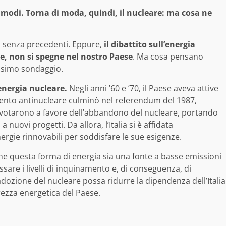
 i modi. Torna di moda, quindi, il nucleare: ma cosa ne
ca senza precedenti. Eppure,
il dibattito sull’energia
se, non si spegne nel nostro Paese
. Ma cosa pensano
tissimo sondaggio.
’energia nucleare.
Negli anni ’60 e ’70, il Paese aveva attive
mento antinucleare culminò nel referendum del 1987,
ni votarono a favore dell’abbandono del nucleare, portando
a nuovi progetti. Da allora, l’Italia si è affidata
ergie rinnovabili per soddisfare le sue esigenze.
he questa forma di energia sia una fonte a basse emissioni
ssare i livelli di inquinamento e, di conseguenza, di
dozione del nucleare possa ridurre la dipendenza dell’Italia
rezza energetica del Paese.