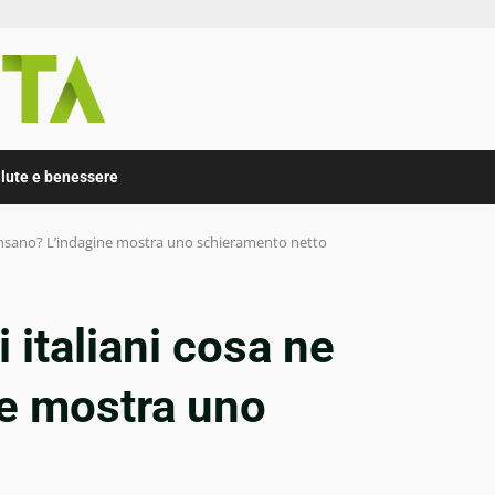
lute e benessere
 pensano? L’indagine mostra uno schieramento netto
i italiani cosa ne
e mostra uno