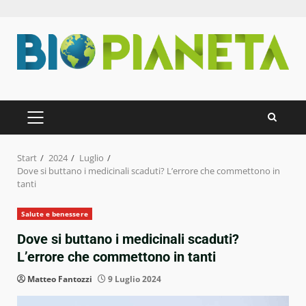
Zum
Inhalt
springen
PRIMÄRES
MENÜ
Start
2024
Luglio
Dove si buttano i medicinali scaduti? L’errore che commettono in
tanti
Salute e benessere
Dove si buttano i medicinali scaduti?
L’errore che commettono in tanti
Matteo Fantozzi
9 Luglio 2024