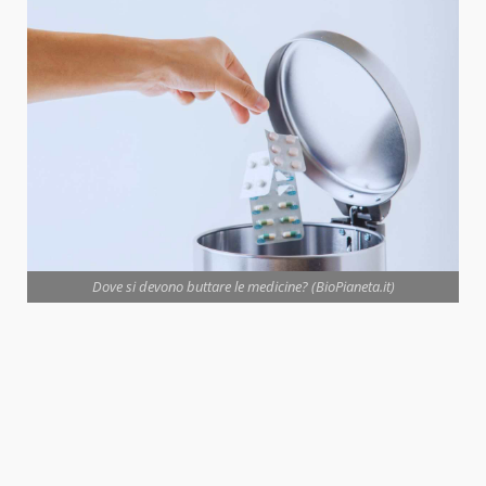
Dove si devono buttare le medicine? (BioPianeta.it)