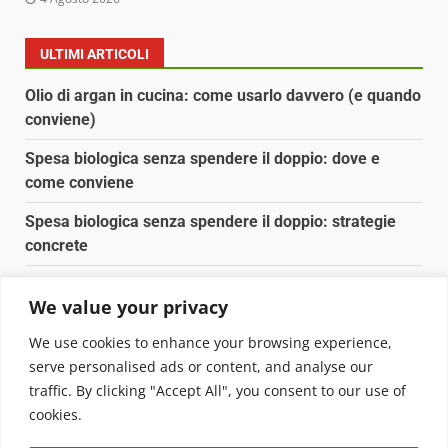
ULTIMI ARTICOLI
Olio di argan in cucina: come usarlo davvero (e quando
conviene)
Spesa biologica senza spendere il doppio: dove e
come conviene
Spesa biologica senza spendere il doppio: strategie
concrete
Orto domestico per principianti: cosa coltivare in 2 mq
We value your privacy
Pulizia naturale della casa: 3 ingredienti che
We use cookies to enhance your browsing experience,
sostituiscono 10 prodotti chimici
serve personalised ads or content, and analyse our
traffic. By clicking "Accept All", you consent to our use of
Copyright © 2025 Biopianeta.it proprietà di Jws Media
cookies.
Srl - Via Cavour 310 - 00184 Roma - P.Iva 17132921002