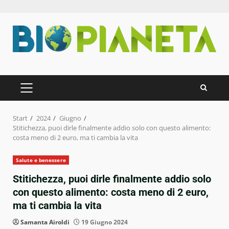
Zum
Inhalt
springen
PRIMÄRES
MENÜ
Start
2024
Giugno
Stitichezza, puoi dirle finalmente addio solo con questo alimento:
costa meno di 2 euro, ma ti cambia la vita
Salute e benessere
Stitichezza, puoi dirle finalmente addio solo
con questo alimento: costa meno di 2 euro,
ma ti cambia la vita
Samanta Airoldi
19 Giugno 2024