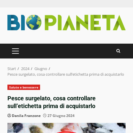
Zum
Inhalt
springen
PRIMÄRES
MENÜ
Start
2024
Giugno
Pesce surgelato, cosa controllare sull’etichetta prima di acquistarlo
Salute e benessere
Pesce surgelato, cosa controllare
sull’etichetta prima di acquistarlo
Danila Franzone
27 Giugno 2024