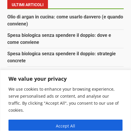
ULTIMI ARTICOLI
Olio di argan in cucina: come usarlo davvero (e quando
conviene)
Spesa biologica senza spendere il doppio: dove e
come conviene
Spesa biologica senza spendere il doppio: strategie
concrete
Orto domestico per principianti: cosa coltivare in 2 mq
We value your privacy
Pulizia naturale della casa: 3 ingredienti che
We use cookies to enhance your browsing experience,
sostituiscono 10 prodotti chimici
serve personalised ads or content, and analyse our
traffic. By clicking "Accept All", you consent to our use of
Copyright © 2025 Biopianeta.it proprietà di Jws Media
cookies.
Srl - Via Cavour 310 - 00184 Roma - P.Iva 17132921002
Questo blog non è una testata giornalistica, in quanto
Accept All
viene aggiornato senza alcuna periodicità. Non può