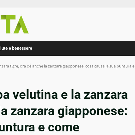
lute e benessere
nzara tigre, ora c’è anche la zanzara giapponese: cosa causa la sua puntura 
a velutina e la zanzara
 la zanzara giapponese:
puntura e come