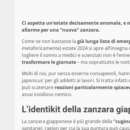
Ci aspetta un’estate decisamente anomala, e n
allarme per una “nuova” zanzara.
Come se non bastasse la
già lunga lista di eme
metaforicamente) estate 2024 si apre all’insegna d
togliere il sonno a medici e scienziati non è l’enn
trasformare le giornate
– ma soprattutto le notta
Molti di noi, pur senza esserne consapevoli, hanno
japonicus’ per gli addetti ai lavori. Si tratta infatti 
può scatenare
reazioni particolarmente spiacev
assai insidioso nemico.
L’identikit della zanzara g
La zanzara giapponese è più grande della
“cugina
sanitarie), ragion per cui la sua puntura può caus