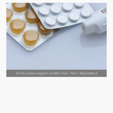
Occhio a dove vengono smaltiti i mari - Foto | Biopianeta.it