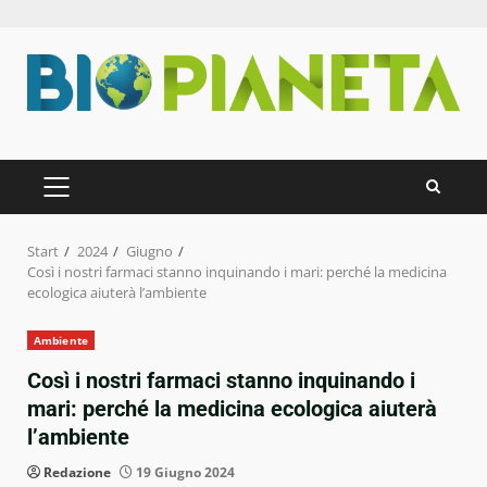
Zum
Inhalt
springen
PRIMÄRES
MENÜ
Start
2024
Giugno
Così i nostri farmaci stanno inquinando i mari: perché la medicina
ecologica aiuterà l’ambiente
Ambiente
Così i nostri farmaci stanno inquinando i
mari: perché la medicina ecologica aiuterà
l’ambiente
Redazione
19 Giugno 2024