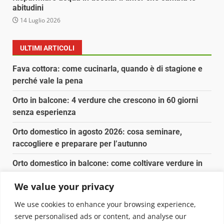
abitudini
14 Luglio 2026
ULTIMI ARTICOLI
Fava cottora: come cucinarla, quando è di stagione e
perché vale la pena
Orto in balcone: 4 verdure che crescono in 60 giorni
senza esperienza
Orto domestico in agosto 2026: cosa seminare,
raccogliere e preparare per l’autunno
Orto domestico in balcone: come coltivare verdure in
vasi anche in città
We value your privacy
Olio di argan in cucina: come usarlo davvero (e quando
We use cookies to enhance your browsing experience,
conviene)
serve personalised ads or content, and analyse our