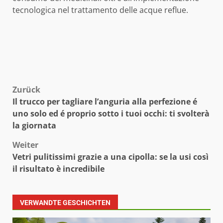
tecnologica nel trattamento delle acque reflue.
Beitragsnavigation
Zurück
Il trucco per tagliare l’anguria alla perfezione é
uno solo ed é proprio sotto i tuoi occhi: ti svolterà
la giornata
Weiter
Vetri pulitissimi grazie a una cipolla: se la usi così
il risultato è incredibile
VERWANDTE GESCHICHTEN