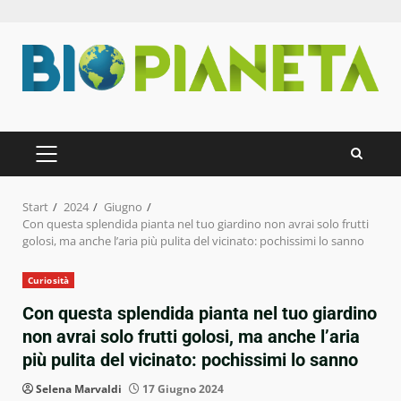
Zum
Inhalt
springen
PRIMÄRES
MENÜ
Start
2024
Giugno
Con questa splendida pianta nel tuo giardino non avrai solo frutti
golosi, ma anche l’aria più pulita del vicinato: pochissimi lo sanno
Curiosità
Con questa splendida pianta nel tuo giardino
non avrai solo frutti golosi, ma anche l’aria
più pulita del vicinato: pochissimi lo sanno
Selena Marvaldi
17 Giugno 2024