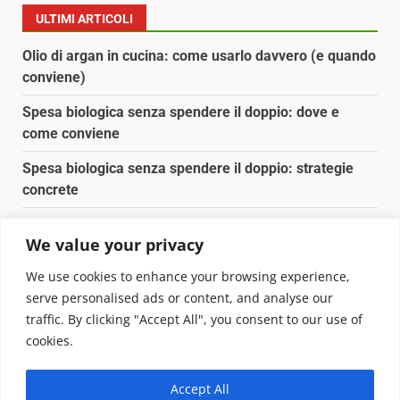
ULTIMI ARTICOLI
Olio di argan in cucina: come usarlo davvero (e quando
conviene)
Spesa biologica senza spendere il doppio: dove e
come conviene
Spesa biologica senza spendere il doppio: strategie
concrete
Orto domestico per principianti: cosa coltivare in 2 mq
We value your privacy
Pulizia naturale della casa: 3 ingredienti che
We use cookies to enhance your browsing experience,
sostituiscono 10 prodotti chimici
serve personalised ads or content, and analyse our
traffic. By clicking "Accept All", you consent to our use of
Copyright © 2025 Biopianeta.it proprietà di Jws Media
cookies.
Srl - Via Cavour 310 - 00184 Roma - P.Iva 17132921002
Questo blog non è una testata giornalistica, in quanto
Accept All
viene aggiornato senza alcuna periodicità. Non può