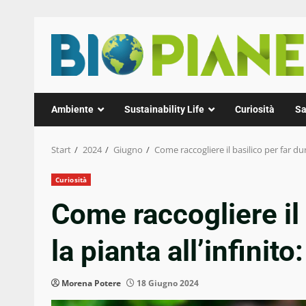
Zum
Inhalt
springen
Ambiente
Sustainability Life
Curiosità
Sa
Start
2024
Giugno
Come raccogliere il basilico per far durar
Curiosità
Come raccogliere il 
la pianta all’infinito:
Morena Potere
18 Giugno 2024