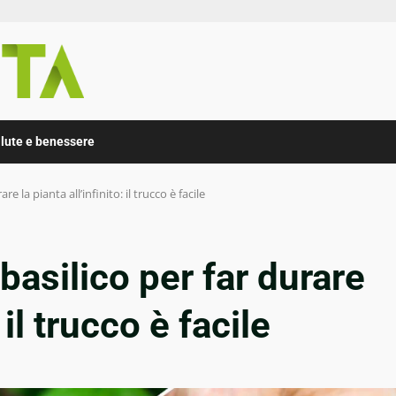
lute e benessere
e la pianta all’infinito: il trucco è facile
basilico per far durare
 il trucco è facile