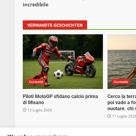
incredibile
VERWANDTE GESCHICHTEN
Curiosità
Curiosità
Piloti MotoGP sfidano calcio prima
Cerco la terr
di Misano
poi vado a f
nuotare. chi
13 Luglio 2026
11 Luglio 202
Copyright © 2025 Biopianeta.it proprietà di Jws