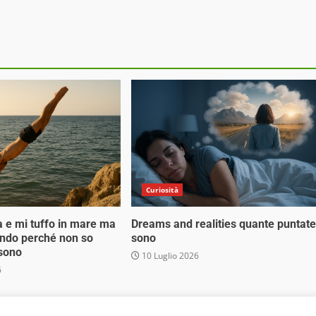
Curiosità
a e mi tuffo in mare ma
Dreams and realities quante puntate
ondo perché non so
sono
 sono
10 Luglio 2026
6
 Media Srl - Via Cavour 310 - 00184 Roma - P.Iva 17132921002