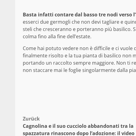
Basta infatti contare dal basso tre nodi verso l’a
esserci due germogli che non devi tagliare e quind
steli che cresceranno e porteranno più basilico. 
colma fino alla fine dell’estate.
Come hai potuto vedere non è difficile e ci vuole
finalmente risolto e la tua pianta di basilico non 
portando un raccolto sempre maggiore. Non ti res
non staccare mai le foglie singolarmente dalla pia
Beitragsnavigation
Zurück
Cagnolina e il suo cucciolo abbandonati tra la
spazzatura rinascono dopo l’adozione: il video