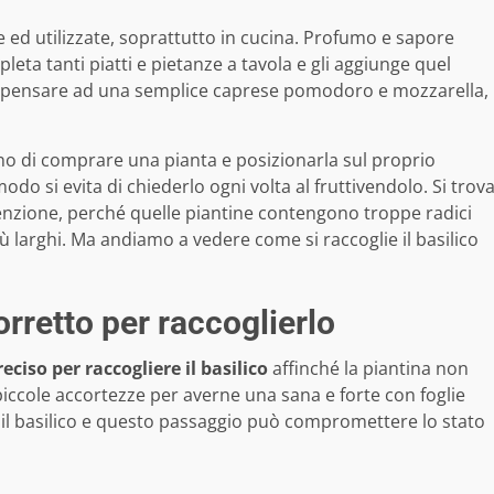
e ed utilizzate, soprattutto in cucina. Profumo e sapore
ta tanti piatti e pietanze a tavola e gli aggiunge quel
a pensare ad una semplice caprese pomodoro e mozzarella,
o di comprare una pianta e posizionarla sul proprio
odo si evita di chiederlo ogni volta al fruttivendolo. Si trov
enzione, perché quelle piantine contengono troppe radici
iù larghi. Ma andiamo a vedere come si raccoglie il basilico
orretto per raccoglierlo
ciso per raccogliere il basilico
affinché la piantina non
piccole accortezze per averne una sana e forte con foglie
 il basilico e questo passaggio può compromettere lo stato