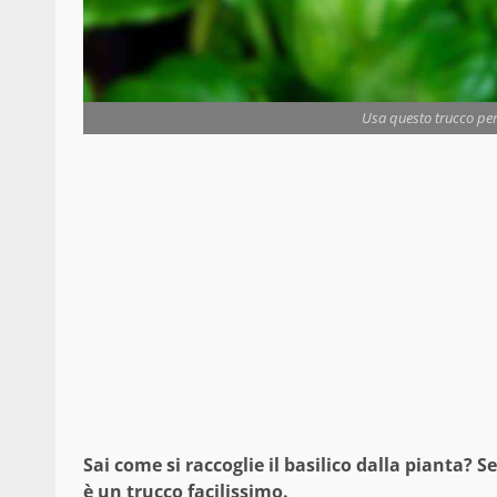
Usa questo trucco per r
Sai come si raccoglie il basilico dalla pianta? 
è un trucco facilissimo.