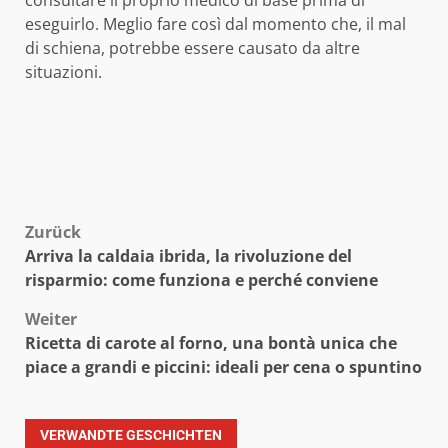
consultare il proprio medico di base prima di
eseguirlo. Meglio fare così dal momento che, il mal
di schiena, potrebbe essere causato da altre
situazioni.
Beitragsnavigation
Zurück
Arriva la caldaia ibrida, la rivoluzione del
risparmio: come funziona e perché conviene
Weiter
Ricetta di carote al forno, una bontà unica che
piace a grandi e piccini: ideali per cena o spuntino
VERWANDTE GESCHICHTEN