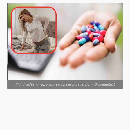
Mal di schiena: ecco come puoi alleviare i dolori - Biopianeta.it