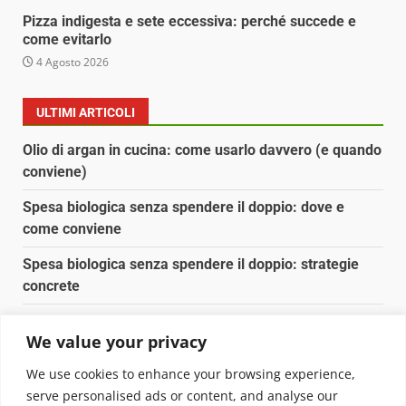
Pizza indigesta e sete eccessiva: perché succede e
come evitarlo
4 Agosto 2026
ULTIMI ARTICOLI
Olio di argan in cucina: come usarlo davvero (e quando
conviene)
Spesa biologica senza spendere il doppio: dove e
come conviene
Spesa biologica senza spendere il doppio: strategie
concrete
Orto domestico per principianti: cosa coltivare in 2 mq
We value your privacy
Pulizia naturale della casa: 3 ingredienti che
We use cookies to enhance your browsing experience,
sostituiscono 10 prodotti chimici
serve personalised ads or content, and analyse our