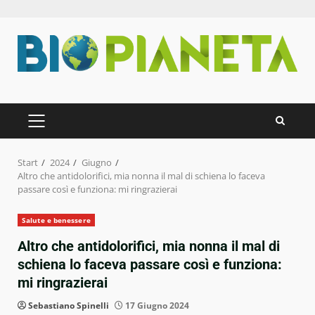
Zum
Inhalt
springen
PRIMÄRES
MENÜ
Start
2024
Giugno
Altro che antidolorifici, mia nonna il mal di schiena lo faceva
passare così e funziona: mi ringrazierai
Salute e benessere
Altro che antidolorifici, mia nonna il mal di
schiena lo faceva passare così e funziona:
mi ringrazierai
Sebastiano Spinelli
17 Giugno 2024