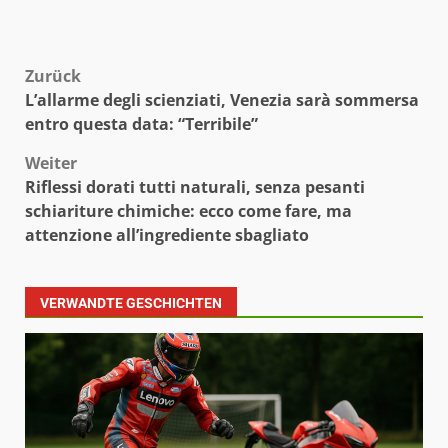
Beitragsnavigation
Zurück
L’allarme degli scienziati, Venezia sarà sommersa
entro questa data: “Terribile”
Weiter
Riflessi dorati tutti naturali, senza pesanti
schiariture chimiche: ecco come fare, ma
attenzione all’ingrediente sbagliato
VERWANDTE GESCHICHTEN