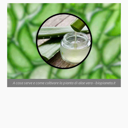
A cosa serve e come coltivare la pianta di aloe vera - biopianeta.it