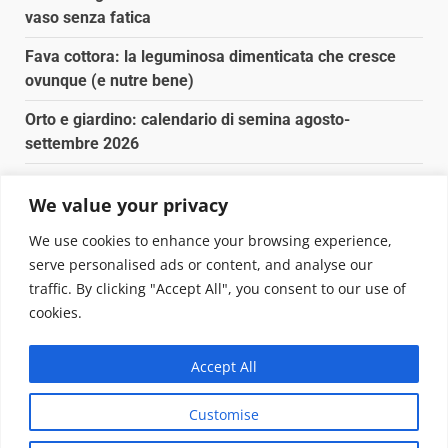
vaso senza fatica
Fava cottora: la leguminosa dimenticata che cresce
ovunque (e nutre bene)
Orto e giardino: calendario di semina agosto-
settembre 2026
Nancy la tartaruga torna libera in Adriatico
We value your privacy
Fava cottora: come cucinarla, quando è di stagione e
We use cookies to enhance your browsing experience,
perché vale la pena
serve personalised ads or content, and analyse our
traffic. By clicking "Accept All", you consent to our use of
Copyright © 2025 Biopianeta.it proprietà di Jws Media
cookies.
Srl - Via Cavour 310 - 00184 Roma - P.Iva 17132921002
Questo blog non è una testata giornalistica, in quanto
Accept All
viene aggiornato senza alcuna periodicità. Non può
pertanto considerarsi un prodotto editoriale ai sensi
Customise
della legge n. 62 del 07.03.2001
|
DarkNews
von AF