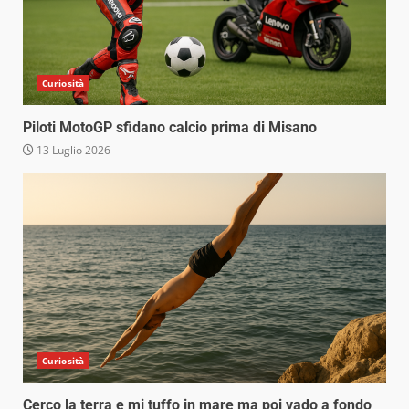
Curiosità
Piloti MotoGP sfidano calcio prima di Misano
13 Luglio 2026
Curiosità
Cerco la terra e mi tuffo in mare ma poi vado a fondo