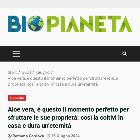
Zum
Inhalt
springen
PRIMÄRES
MENÜ
Start
2024
Giugno
Aloe vera, é questo il momento perfetto per sfruttare le sue
proprietà: così la coltivi in casa e dura un’eternità
Curiosità
Aloe vera, é questo il momento perfetto per
sfruttare le sue proprietà: così la coltivi in
casa e dura un’eternità
Romana Cordova
26 Giugno 2024