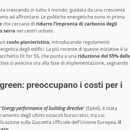
ta crescendo in tutto il mondo, guidata da una crescente
iamo ad affrontare. Le politiche energetiche sono in prima
ve
che cercano di
ridurre l’impronta di carbonio degli
s serra
nei centri urbani.
 un
ruolo pionieristico
, introducendo regolamenti
rgetica degli edifici. La più recente di queste iniziative è la
acchetto Fit for 55, che punta a una
riduzione del 55% dell
ttiva si avvicina ora alla fase di implementazione, segnando
reen: preoccupano i costi per i
“
Energy performance of building directive
” (Epbd), è stata
ramento degli ultimi ostacoli burocratici, tra cui
icazione sulla Gazzetta Ufficiale dell’Unione Europea,
il
iato
.