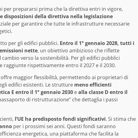
 per prepararsi prima che la direttiva entri in vigore,
 disposizioni della direttiva nella legislazione
ziale per garantire che tutte le infrastrutture necessarie
etici.
o per gli edifici pubblici.
Entro il 1° gennaio 2028, tutti i
 emissioni nette
, un obiettivo ambizioso che riflette
ambio verso la sostenibilità. Per gli edifici pubblici
e raggiunte rispettivamente entro il 2027 e il 2030.
 offre maggior flessibilità, permettendo ai proprietari di
li edifici esistenti. Le strutture
meno efficienti
tica E entro il 1° gennaio 2030
e
alla classe D entro il
passaporto di ristrutturazione” che dettaglia i passi
cienti,
l’UE ha predisposto fondi significativi
. Si stima che
l’anno
per i prossimi sei anni. Questi fondi saranno
efficienza energetica, una piattaforma che facilita la