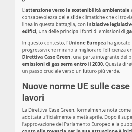
L’
attenzione verso la sostenibilità ambientale
s
consapevolezza delle sfide climatiche che ci trov
linea in questa battaglia, con
iniziative legislati
edifici
, una delle principali fonti di emissioni di
ga
In questo contesto, l’
Unione Europea
ha giocato
progressivi che mirano a migliorare l’efficienza ene
Direttiva Case Green,
una parte integrante del p
emissioni di gas serra entro il 2030
. Questa dire
un passo cruciale verso un futuro più verde.
Nuove norme UE sulle case g
lavori
La Direttiva Case Green, formalmente nota come 
adottata ufficialmente a metà aprile. Dopo il supe
l’approvazione del Parlamento Europeo e la pubbl
conto alla rovescia per la sua attuazione è iniz