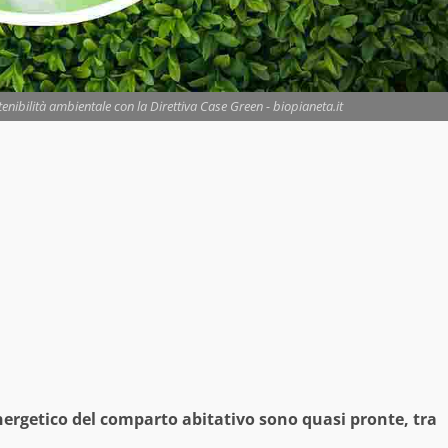
tenibilità ambientale con la Direttiva Case Green - biopianeta.it
energetico del comparto abitativo sono quasi pronte, tra