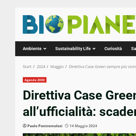
Zum
Inhalt
springen
Ambiente
Sustainability Life
Curiosità
Sa
Start
2024
Maggio
Direttiva Case Green sempre più vicina 
Agenda 2030
Direttiva Case Gree
all’ufficialità: scad
Paolo Pontremolesi
14 Maggio 2024