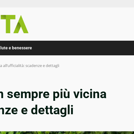
lute e benessere
all’ufficialità: scadenze e dettagli
n sempre più vicina
enze e dettagli