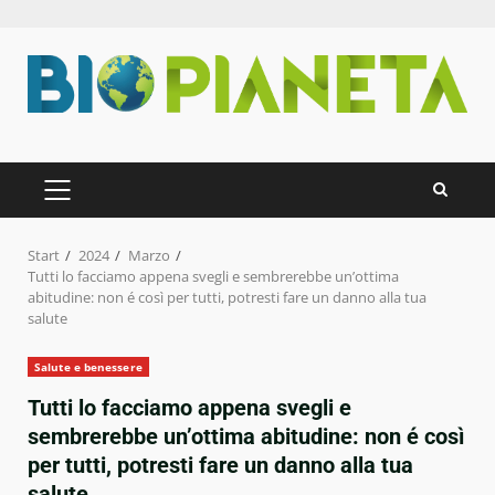
Zum
Inhalt
springen
PRIMÄRES
MENÜ
Start
2024
Marzo
Tutti lo facciamo appena svegli e sembrerebbe un’ottima
abitudine: non é così per tutti, potresti fare un danno alla tua
salute
Salute e benessere
Tutti lo facciamo appena svegli e
sembrerebbe un’ottima abitudine: non é così
per tutti, potresti fare un danno alla tua
salute