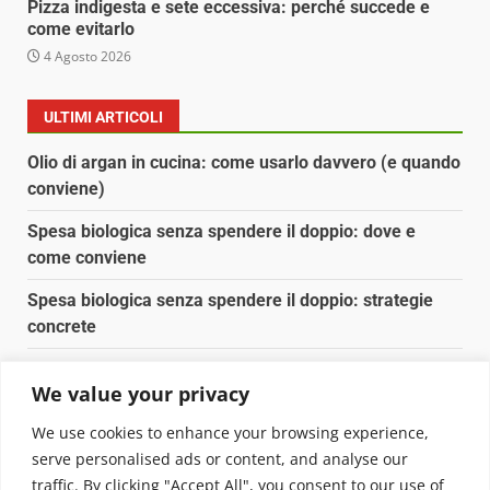
Pizza indigesta e sete eccessiva: perché succede e
come evitarlo
4 Agosto 2026
ULTIMI ARTICOLI
Olio di argan in cucina: come usarlo davvero (e quando
conviene)
Spesa biologica senza spendere il doppio: dove e
come conviene
Spesa biologica senza spendere il doppio: strategie
concrete
Orto domestico per principianti: cosa coltivare in 2 mq
We value your privacy
Pulizia naturale della casa: 3 ingredienti che
We use cookies to enhance your browsing experience,
sostituiscono 10 prodotti chimici
serve personalised ads or content, and analyse our
traffic. By clicking "Accept All", you consent to our use of