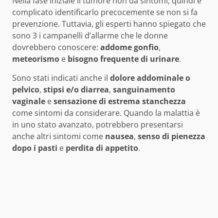
Nella fase iniziale il tumore non dà sintomi, quindi è
complicato identificarlo precocemente se non si fa
prevenzione. Tuttavia, gli esperti hanno spiegato che
sono 3 i campanelli d’allarme che le donne
dovrebbero conoscere:
addome gonfio
,
meteorismo
e
bisogno frequente di urinare
.
Sono stati indicati anche il
dolore addominale o
pelvico
,
stipsi e/o diarrea
,
sanguinamento
vaginale
e
sensazione di estrema stanchezza
come sintomi da considerare. Quando la malattia è
in uno stato avanzato, potrebbero presentarsi
anche altri sintomi come
nausea
,
senso di pienezza
dopo i pasti
e
perdita di appetito
.