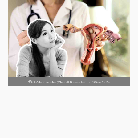
Attenzione ai campanelli d'allarme - biopianete.it