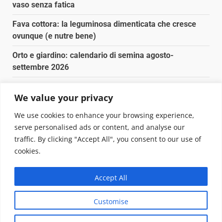
vaso senza fatica
Fava cottora: la leguminosa dimenticata che cresce
ovunque (e nutre bene)
Orto e giardino: calendario di semina agosto-
settembre 2026
Nancy la tartaruga torna libera in Adriatico
We value your privacy
Fava cottora: come cucinarla, quando è di stagione e
We use cookies to enhance your browsing experience,
perché vale la pena
serve personalised ads or content, and analyse our
traffic. By clicking "Accept All", you consent to our use of
Copyright © 2025 Biopianeta.it proprietà di Jws Media
cookies.
Srl - Via Cavour 310 - 00184 Roma - P.Iva 17132921002
Questo blog non è una testata giornalistica, in quanto
Accept All
viene aggiornato senza alcuna periodicità. Non può
pertanto considerarsi un prodotto editoriale ai sensi
Customise
della legge n. 62 del 07.03.2001
|
DarkNews
von AF
themes.