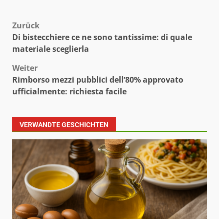
Beitragsnavigation
Zurück
Di bistecchiere ce ne sono tantissime: di quale
materiale sceglierla
Weiter
Rimborso mezzi pubblici dell’80% approvato
ufficialmente: richiesta facile
VERWANDTE GESCHICHTEN