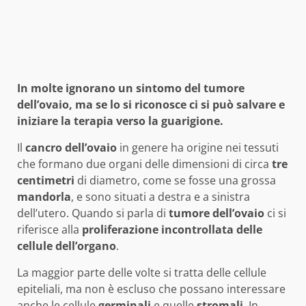
In molte ignorano un sintomo del tumore
dell’ovaio, ma se lo si riconosce ci si può salvare e
iniziare la terapia verso la guarigione.
Il
cancro dell’ovaio
in genere ha origine nei tessuti
che formano due organi delle dimensioni di circa
tre
centimetri
di diametro, come se fosse una grossa
mandorla
, e sono situati a destra e a sinistra
dell’utero. Quando si parla di
tumore dell’ovaio
ci si
riferisce alla
proliferazione incontrollata delle
cellule dell’organo
.
La maggior parte delle volte si tratta delle cellule
epiteliali, ma non è escluso che possano interessare
anche le cellule
germinali
e quelle
stromali
. In