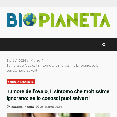
Zum
Inhalt
springen
PRIMÄRES
MENÜ
Start
2024
Marzo
Tumore dell’ovaio, il sintomo che moltissime ignorano: se lo
conosci puoi salvarti
Salute e benessere
Tumore dell’ovaio, il sintomo che moltissime
ignorano: se lo conosci puoi salvarti
Isabella Insolia
25 Marzo 2024