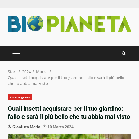
Zum
Inhalt
springen
PRIMÄRES
MENÜ
Start
2024
Marzo
Quali insetti acquistare per il tuo giardino: fallo e sarà il più bello
che tu abbia mai visto
Vivere green
Quali insetti acquistare per il tuo giardino:
fallo e sarà il più bello che tu abbia mai visto
Gianluca Merla
10 Marzo 2024