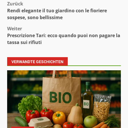
Beitragsnavigation
Zurück
Rendi elegante il tuo giardino con le fioriere
sospese, sono bellissime
Weiter
Prescrizione Tari: ecco quando puoi non pagare la
tassa sui rifiuti
VERWANDTE GESCHICHTEN