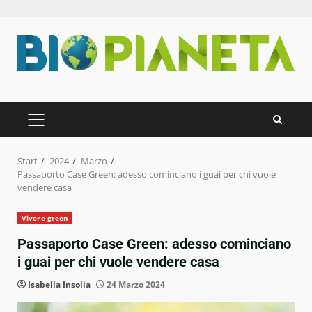
Zum
Inhalt
springen
PRIMÄRES
MENÜ
Start
2024
Marzo
Passaporto Case Green: adesso cominciano i guai per chi vuole
vendere casa
Vivere green
Passaporto Case Green: adesso cominciano
i guai per chi vuole vendere casa
Isabella Insolia
24 Marzo 2024