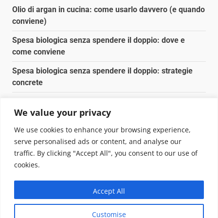
Olio di argan in cucina: come usarlo davvero (e quando
conviene)
Spesa biologica senza spendere il doppio: dove e
come conviene
Spesa biologica senza spendere il doppio: strategie
concrete
Orto domestico per principianti: cosa coltivare in 2 mq
We value your privacy
Pulizia naturale della casa: 3 ingredienti che
We use cookies to enhance your browsing experience,
sostituiscono 10 prodotti chimici
serve personalised ads or content, and analyse our
traffic. By clicking "Accept All", you consent to our use of
Copyright © 2025 Biopianeta.it proprietà di Jws Media
cookies.
Srl - Via Cavour 310 - 00184 Roma - P.Iva 17132921002
Questo blog non è una testata giornalistica, in quanto
Accept All
viene aggiornato senza alcuna periodicità. Non può
pertanto considerarsi un prodotto editoriale ai sensi
Customise