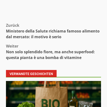
Beitragsnavigation
Zurück
Ministero della Salute richiama famoso alimento
dal mercato: il motivo è serio
Weiter
Non solo splendido fiore, ma anche superfood:
questa pianta è una bomba di vitamine
VERWANDTE GESCHICHTEN