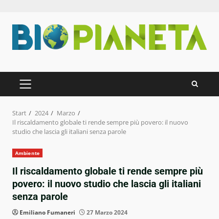
Zum
Inhalt
springen
PRIMÄRES
MENÜ
Start
2024
Marzo
Il riscaldamento globale ti rende sempre più povero: il nuovo
studio che lascia gli italiani senza parole
Ambiente
Il riscaldamento globale ti rende sempre più
povero: il nuovo studio che lascia gli italiani
senza parole
Emiliano Fumaneri
27 Marzo 2024