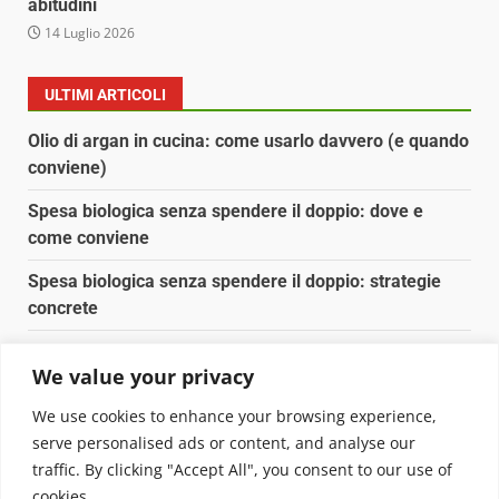
abitudini
14 Luglio 2026
ULTIMI ARTICOLI
Olio di argan in cucina: come usarlo davvero (e quando
conviene)
Spesa biologica senza spendere il doppio: dove e
come conviene
Spesa biologica senza spendere il doppio: strategie
concrete
Orto domestico per principianti: cosa coltivare in 2 mq
We value your privacy
Pulizia naturale della casa: 3 ingredienti che
We use cookies to enhance your browsing experience,
sostituiscono 10 prodotti chimici
serve personalised ads or content, and analyse our
traffic. By clicking "Accept All", you consent to our use of
Copyright © 2025 Biopianeta.it proprietà di Jws Media
cookies.