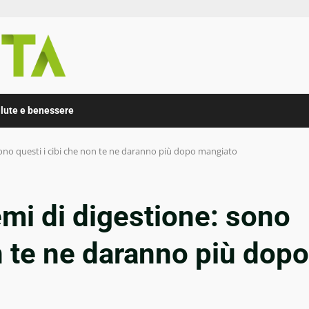
lute e benessere
: sono questi i cibi che non te ne daranno più dopo mangiato
lemi di digestione: sono
on te ne daranno più dopo