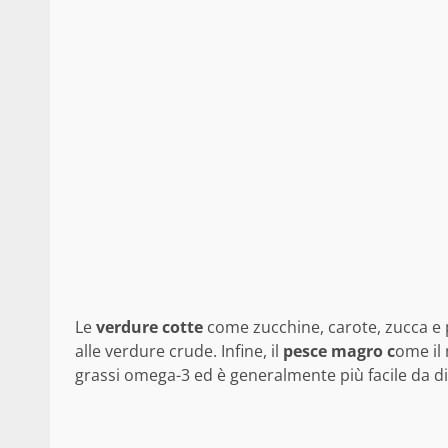
Le
verdure cotte
come zucchine, carote, zucca e p
alle verdure crude. Infine, il
pesce magro c
ome il 
grassi omega-3 ed è generalmente più facile da dig