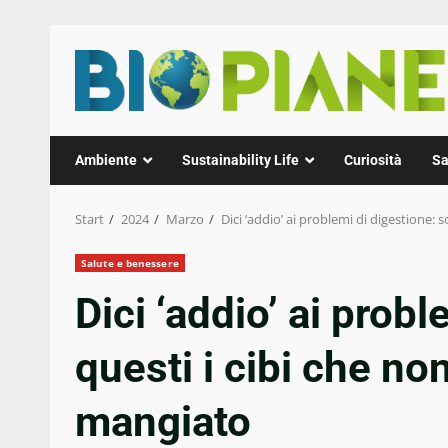
Zum
Inhalt
springen
Ambiente
Sustainability Life
Curiosità
Sa
Start
2024
Marzo
Dici ‘addio’ ai problemi di digestione
Salute e benessere
Dici ‘addio’ ai prob
questi i cibi che n
mangiato