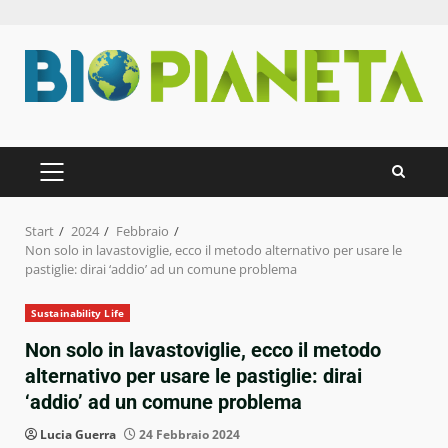
Zum
Inhalt
springen
PRIMÄRES
MENÜ
Start
2024
Febbraio
Non solo in lavastoviglie, ecco il metodo alternativo per usare le
pastiglie: dirai ‘addio’ ad un comune problema
Sustainability Life
Non solo in lavastoviglie, ecco il metodo
alternativo per usare le pastiglie: dirai
‘addio’ ad un comune problema
Lucia Guerra
24 Febbraio 2024