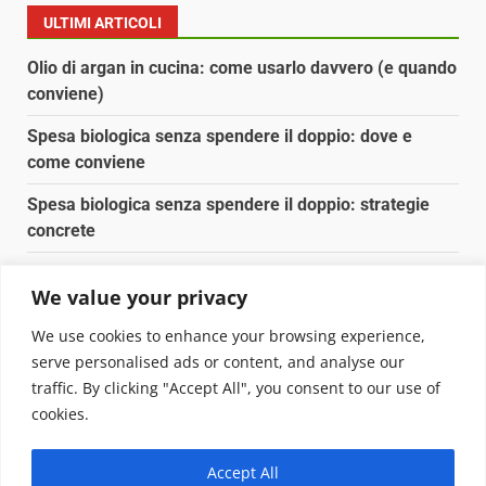
ULTIMI ARTICOLI
Olio di argan in cucina: come usarlo davvero (e quando
conviene)
Spesa biologica senza spendere il doppio: dove e
come conviene
Spesa biologica senza spendere il doppio: strategie
concrete
Orto domestico per principianti: cosa coltivare in 2 mq
We value your privacy
Pulizia naturale della casa: 3 ingredienti che
We use cookies to enhance your browsing experience,
sostituiscono 10 prodotti chimici
serve personalised ads or content, and analyse our
traffic. By clicking "Accept All", you consent to our use of
Copyright © 2025 Biopianeta.it proprietà di Jws Media
cookies.
Srl - Via Cavour 310 - 00184 Roma - P.Iva 17132921002
Questo blog non è una testata giornalistica, in quanto
Accept All
viene aggiornato senza alcuna periodicità. Non può