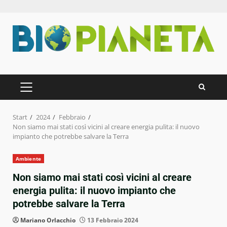
Zum
Inhalt
springen
PRIMÄRES
MENÜ
Start
2024
Febbraio
Non siamo mai stati così vicini al creare energia pulita: il nuovo
impianto che potrebbe salvare la Terra
Ambiente
Non siamo mai stati così vicini al creare
energia pulita: il nuovo impianto che
potrebbe salvare la Terra
Mariano Orlacchio
13 Febbraio 2024