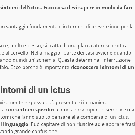
sintomi dell’ictus. Ecco cosa devi sapere in modo da fare
 un vantaggio fondamentale in termini di prevenzione per la
o e, molto spesso, si tratta di una placca aterosclerotica
gue al cervello. Nella maggior parte dei casi avviene quando
usando quindi un’ischemia. Questa determina l’interruzione
efalo. Ecco perché è importante
riconoscere i sintomi di un
intomi di un ictus
visamente e spesso può presentarsi in maniera
ica con
sintomi specifici
, come ad esempio un semplice ma
intomi che fanno subito pensare alla comparsa di un ictus.
el linguaggio
. Può capitare di non riuscire ad elaborare fras
ovando grande confusione.