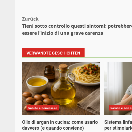
Beitragsnavigation
Zurück
Tieni sotto controllo questi sintomi: potrebber
essere l’inizio di una grave carenza
VERWANDTE GESCHICHTEN
Salute e benessere
Salute e bene
Olio di argan in cucina: come usarlo
Sistema linfa
davvero (e quando conviene)
per stimolarl