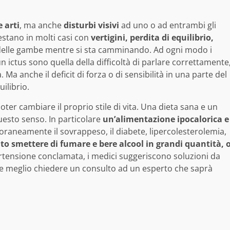
e arti
, ma anche
disturbi visivi
ad uno o ad entrambi gli
estano in molti casi con
vertigini, perdita di equilibrio,
za delle gambe mentre si sta camminando. Ad ogni modo i
ictus sono quella della difficoltà di parlare correttamente
a. Ma anche il deficit di forza o di sensibilità in una parte del
uilibrio.
ter cambiare il proprio stile di vita. Una dieta sana e un
questo senso. In particolare
un’alimentazione ipocalorica e
aneamente il sovrappeso, il diabete, lipercolesterolemia,
to smettere di fumare e bere alcool in grandi quantità, 
ertensione conclamata, i medici suggeriscono soluzioni da
re meglio chiedere un consulto ad un esperto che saprà