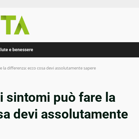
lute e benessere
re la differenza: ecco cosa devi assolutamente sapere
i sintomi può fare la
osa devi assolutamente