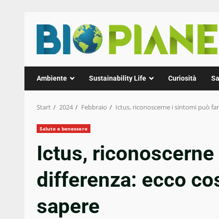
Zum
Inhalt
springen
Ambiente
Sustainability Life
Curiosità
Sa
Start
2024
Febbraio
Ictus, riconoscerne i sintomi può fa
Salute e benessere
Ictus, riconoscerne 
differenza: ecco c
sapere