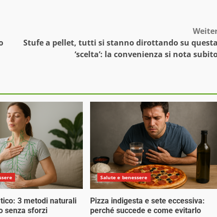
Weite
o
Stufe a pellet, tutti si stanno dirottando su quest
‘scelta’: la convenienza si nota subit
ssere
Salute e benessere
tico: 3 metodi naturali
Pizza indigesta e sete eccessiva:
o senza sforzi
perché succede e come evitarlo